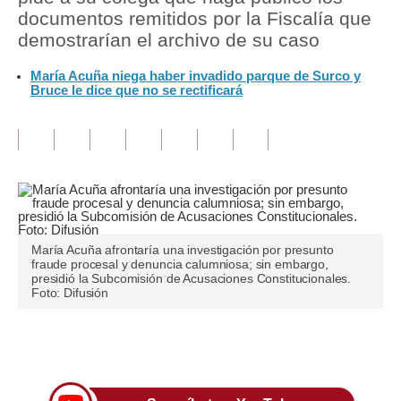
documentos remitidos por la Fiscalía que
Tu Dinero
demostrarían el archivo de su caso
Finanzas Personales
María Acuña niega haber invadido parque de Surco y
Bruce le dice que no se rectificará
Inmobiliarias
Plus G
Opinión
Editorial
Pregunta de hoy
María Acuña afrontaría una investigación por presunto
fraude procesal y denuncia calumniosa; sin embargo,
presidió la Subcomisión de Acusaciones Constitucionales.
Blogs
Foto: Difusión
Tendencias
Únete a nuestro canal
Lujo
Viajes