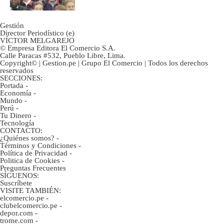
Gestión
Director Periodístico (e)
VÍCTOR MELGAREJO
© Empresa Editora El Comercio S.A.
Calle Paracas #532, Pueblo Libre, Lima.
Copyright© | Gestion.pe | Grupo El Comercio | Todos los derechos
reservados
SECCIONES:
Portada
-
Economía
-
Mundo
-
Perú
-
Tu Dinero
-
Tecnología
CONTACTO:
¿Quiénes somos?
-
Términos y Condiciones
-
Política de Privacidad
-
Politica de Cookies
-
Preguntas Frecuentes
SÍGUENOS:
Suscríbete
VISITE TAMBIÉN:
elcomercio.pe
-
clubelcomercio.pe
-
depor.com
-
trome.com
-