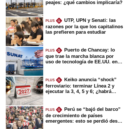
peajes: ¿qué cambios implicaría?
UTP, UPN y Senati: las
PLUS
G
razones por la que los capitalinos
las prefieren para estudiar
Puerto de Chancay: lo
PLUS
G
que trae la marcha blanca por
uso de tecnología de EE.UU. en
mercancías
Keiko anuncia “shock”
PLUS
G
ferroviario: terminar Línea 2 y
ejecutar la 3, 4, 5 y 6; ¿habrá
avances?
Perú se “bajó del barco”
PLUS
G
de crecimiento de países
emergentes: esto se perdió desde
2022