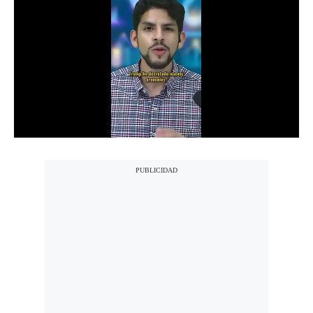
Notas Contratadas
Podcast
Gestión TV
Videos
Fotogalerías
gestion.pe
¿quiénes
Somos?
Términos
Y
Condiciones
Política
De
Privacidad