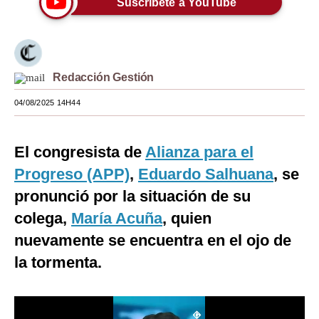
Suscríbete a YouTube
Moda
Estilos
Redacción Gestión
Mundo
04/08/2025 14H44
EEUU
México
El congresista de
Alianza para el
España
Progreso (APP)
,
Eduardo Salhuana
, se
Internacional
pronunció por la situación de su
colega,
María Acuña
, quien
Tecnología
nuevamente se encuentra en el ojo de
Club del Suscriptor
la tormenta.
Mix
G de Gestión