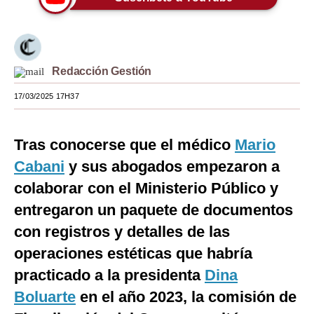
Moda
Estilos
Redacción Gestión
Mundo
17/03/2025 17H37
EEUU
México
Tras conocerse que el médico
Mario
España
Cabani
y sus abogados empezaron a
colaborar con el Ministerio Público y
Internacional
entregaron un paquete de documentos
Tecnología
con registros y detalles de las
Club del Suscriptor
operaciones estéticas que habría
practicado a la presidenta
Dina
Mix
Boluarte
en el año 2023, la comisión de
G de Gestión