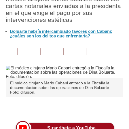
cartas notariales enviadas a la presidenta
Tu Dinero
en el que exige el pago por sus
intervenciones estéticas
Finanzas Personales
Boluarte habría intercambiado favores con Cabani:
Inmobiliarias
¿cuáles son los delitos que enfrentaría?
Plus G
Opinión
Editorial
Pregunta de hoy
El médico cirujano Mario Cabani entregó a la Fiscalía la
documentación sobre las operaciones de Dina Boluarte.
Blogs
Foto: difusión.
Tendencias
Únete a nuestro canal
Lujo
Viajes
Suscríbete a YouTube