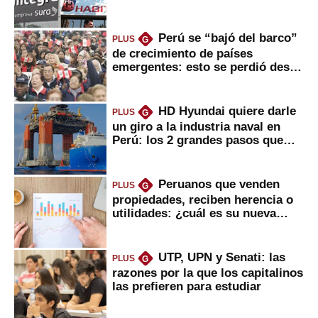
usted?
Perú se “bajó del barco”
PLUS
G
de crecimiento de países
emergentes: esto se perdió desde
2022
HD Hyundai quiere darle
PLUS
G
un giro a la industria naval en
Perú: los 2 grandes pasos que
daría
Peruanos que venden
PLUS
G
propiedades, reciben herencia o
utilidades: ¿cuál es su nueva
inversión clave?
UTP, UPN y Senati: las
PLUS
G
razones por la que los capitalinos
las prefieren para estudiar