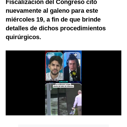
Fiscalización del Congreso citó
Notas Contratadas
nuevamente al galeno para este
Podcast
miércoles 19, a fin de que brinde
detalles de dichos procedimientos
Gestión TV
quirúrgicos.
Videos
Fotogalerías
gestion.pe
¿quiénes
Somos?
Términos
Y
Condiciones
Política
De
Privacidad