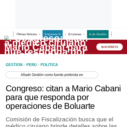
Últimas Noticias
Empresas G
Empresas
G de Gestión
Finanzas
Lo último
Peru Quiosco
SUSCRÍBETE
Portada
GESTION
>
PERU
>
POLITICA
Empresas
Añadir
Gestión
como fuente preferida en
Management & Empleo
Congreso: citan a Mario Cabani
Economía
para que responda por
operaciones de Boluarte
Mercados
Perú
Comisión de Fiscalización busca que el
médico cirujano brinde detalles sobre las
Política