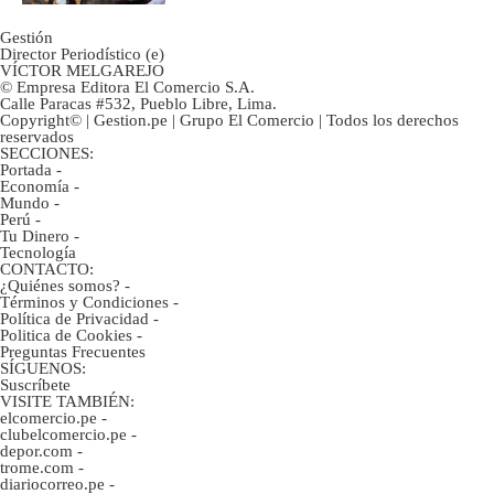
Gestión
Director Periodístico (e)
VÍCTOR MELGAREJO
© Empresa Editora El Comercio S.A.
Calle Paracas #532, Pueblo Libre, Lima.
Copyright© | Gestion.pe | Grupo El Comercio | Todos los derechos
reservados
SECCIONES:
Portada
-
Economía
-
Mundo
-
Perú
-
Tu Dinero
-
Tecnología
CONTACTO:
¿Quiénes somos?
-
Términos y Condiciones
-
Política de Privacidad
-
Politica de Cookies
-
Preguntas Frecuentes
SÍGUENOS:
Suscríbete
VISITE TAMBIÉN:
elcomercio.pe
-
clubelcomercio.pe
-
depor.com
-
trome.com
-
diariocorreo.pe
-