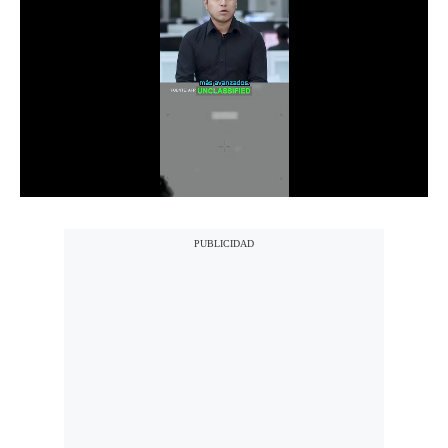
Notas Contratadas
Podcast
Gestión TV
Videos
Fotogalerías
gestion.pe
¿quiénes
Somos?
Términos
Y
Condiciones
Política
De
Privacidad