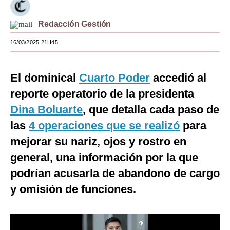
Moda
Redacción Gestión
Estilos
16/03/2025 21H45
Mundo
El dominical
Cuarto Poder
accedió al
EEUU
reporte operatorio de la presidenta
México
Dina Boluarte
, que detalla cada paso de
España
las
4 operaciones que se realizó
para
Internacional
mejorar su nariz, ojos y rostro en
general, una información por la que
Tecnología
podrían acusarla de abandono de cargo
Club del Suscriptor
y omisión de funciones.
Mix
G de Gestión