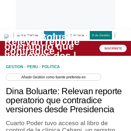
Últimas Noticias
Empresas G
Empresas
G de Gestión
Finanzas
Lo último
Peru Quiosco
SUSCRÍBETE
Portada
GESTION
>
PERU
>
POLITICA
Empresas
Añadir
Gestión
como fuente preferida en
Management & Empleo
Dina Boluarte: Relevan reporte
Economía
operatorio que contradice
versiones desde Presidencia
Mercados
Perú
Cuarto Poder tuvo acceso al libro de
control de la clínica Cabani, un registro
Política