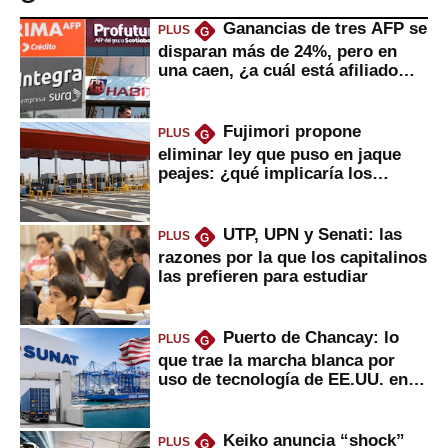
Ganancias de tres AFP se
PLUS
G
disparan más de 24%, pero en
una caen, ¿a cuál está afiliado
usted?
Fujimori propone
PLUS
G
eliminar ley que puso en jaque
peajes: ¿qué implicaría los
usuarios?
UTP, UPN y Senati: las
PLUS
G
razones por la que los capitalinos
las prefieren para estudiar
Puerto de Chancay: lo
PLUS
G
que trae la marcha blanca por
uso de tecnología de EE.UU. en
mercancías
Keiko anuncia “shock”
PLUS
G