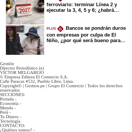
ferroviario: terminar Línea 2 y
ejecutar la 3, 4, 5 y 6; ¿habrá
avances?
Bancos se pondrán duros
PLUS
G
con empresas por culpa de El
Niño, ¿por qué será bueno para
ahorristas?
Gestión
Director Periodístico (e)
VÍCTOR MELGAREJO
© Empresa Editora El Comercio S.A.
Calle Paracas #532, Pueblo Libre, Lima.
Copyright© | Gestion.pe | Grupo El Comercio | Todos los derechos
reservados
SECCIONES:
Portada
-
Economía
-
Mundo
-
Perú
-
Tu Dinero
-
Tecnología
CONTACTO:
¿Quiénes somos?
-