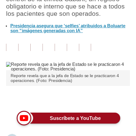
obligatorio e interno que se hace a todos
Tu Dinero
los pacientes que son operados.
Finanzas Personales
Presidencia asegura que ‘selfies’ atribuidos a Boluarte
son “imágenes generadas con IA”
Inmobiliarias
Plus G
Opinión
Editorial
Reporte revela que a la jefa de Estado se le practicaron 4
operaciones. (Foto: Presidencia)
Pregunta de hoy
Blogs
Únete a nuestro canal
Tendencias
Suscríbete a YouTube
Lujo
Viajes