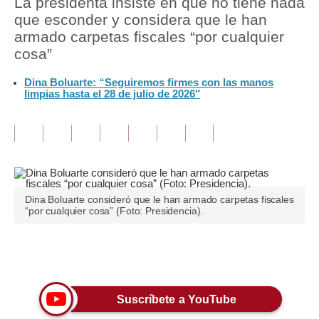
La presidenta insiste en que no tiene nada
que esconder y considera que le han
Tu Dinero
armado carpetas fiscales “por cualquier
cosa”
Finanzas Personales
Dina Boluarte: “Seguiremos firmes con las manos
Inmobiliarias
limpias hasta el 28 de julio de 2026″
Plus G
Opinión
Editorial
Pregunta de hoy
Dina Boluarte consideró que le han armado carpetas fiscales
“por cualquier cosa” (Foto: Presidencia).
Blogs
Tendencias
Únete a nuestro canal
Lujo
Suscríbete a YouTube
Viajes