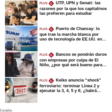
UTP, UPN y Senati: las
PLUS
G
razones por la que los capitalinos
las prefieren para estudiar
Puerto de Chancay: lo
PLUS
G
que trae la marcha blanca por
uso de tecnología de EE.UU. en
mercancías
Bancos se pondrán duros
PLUS
G
con empresas por culpa de El
Niño, ¿por qué será bueno para
ahorristas?
Keiko anuncia “shock”
PLUS
G
ferroviario: terminar Línea 2 y
ejecutar la 3, 4, 5 y 6; ¿habrá
avances?
Gestión