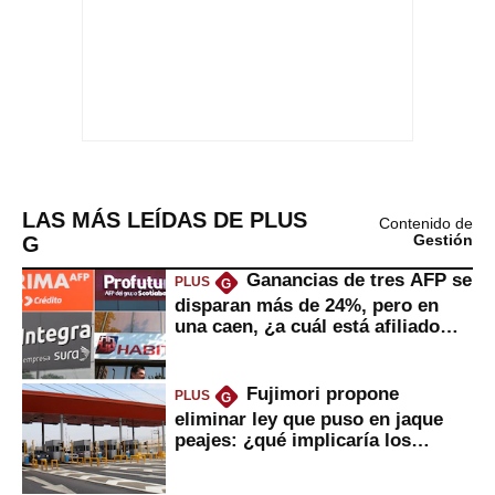
LAS MÁS LEÍDAS DE PLUS
Contenido de
G
Gestión
Ganancias de tres AFP se
PLUS
G
disparan más de 24%, pero en
una caen, ¿a cuál está afiliado
usted?
Fujimori propone
PLUS
G
eliminar ley que puso en jaque
peajes: ¿qué implicaría los
usuarios?