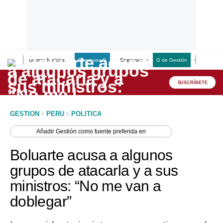
Últimas Noticias
Empresas G
Empresas
G de Gestión
Finanzas
Lo último
Peru Quiosco
SUSCRÍBETE
Portada
GESTION
>
PERU
>
POLITICA
Empresas
Añadir
Gestión
como fuente preferida en
Management & Empleo
Boluarte acusa a algunos
Economía
grupos de atacarla y a sus
ministros: “No me van a
Mercados
doblegar”
Perú
Política