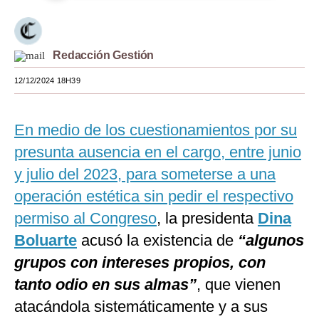
Moda
Estilos
Redacción Gestión
Mundo
12/12/2024 18H39
EEUU
En medio de los cuestionamientos por su
México
presunta ausencia en el cargo, entre junio
España
y julio del 2023, para someterse a una
Internacional
operación estética sin pedir el respectivo
permiso al Congreso
, la presidenta
Dina
Tecnología
Boluarte
acusó la existencia de
“algunos
Club del Suscriptor
grupos con intereses propios, con
Mix
tanto odio en sus almas”
, que vienen
atacándola sistemáticamente y a sus
G de Gestión