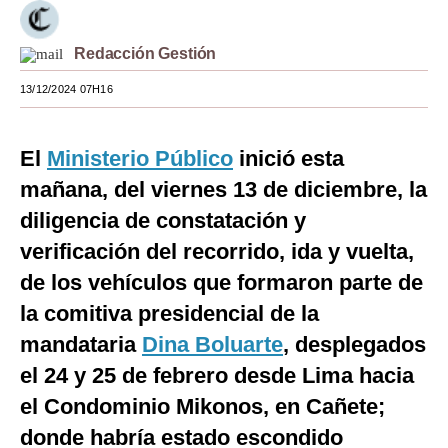
Moda
Redacción Gestión
Estilos
13/12/2024 07H16
Mundo
EEUU
El
Ministerio Público
inició esta
mañana, del viernes 13 de diciembre, la
México
diligencia de constatación y
España
verificación del recorrido, ida y vuelta,
Internacional
de los vehículos que formaron parte de
la comitiva presidencial de la
Tecnología
mandataria
Dina Boluarte
, desplegados
Club del Suscriptor
el 24 y 25 de febrero desde Lima hacia
Mix
el Condominio Mikonos, en Cañete;
G de Gestión
donde habría estado escondido