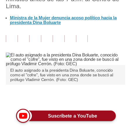
Lima.
Tu Dinero
Ministra de la Mujer denuncia acoso político hacia la
presidenta Dina Boluarte
Finanzas Personales
Inmobiliarias
Plus G
Opinión
Editorial
El auto asignado a la presidenta Dina Boluarte, conocido
como el "cofre", fue visto en una zona donde se buscó al
prófugo Vladimir Cerrón. (Foto: GEC)
Pregunta de hoy
Blogs
Únete a nuestro canal
Tendencias
Suscríbete a YouTube
Lujo
Viajes