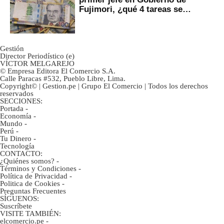
Fujimori, ¿qué 4 tareas se
marcan urgentes?
Gestión
Director Periodístico (e)
VÍCTOR MELGAREJO
© Empresa Editora El Comercio S.A.
Calle Paracas #532, Pueblo Libre, Lima.
Copyright© | Gestion.pe | Grupo El Comercio | Todos los derechos
reservados
SECCIONES:
Portada
-
Economía
-
Mundo
-
Perú
-
Tu Dinero
-
Tecnología
CONTACTO:
¿Quiénes somos?
-
Términos y Condiciones
-
Política de Privacidad
-
Politica de Cookies
-
Preguntas Frecuentes
SÍGUENOS:
Suscríbete
VISITE TAMBIÉN:
elcomercio.pe
-