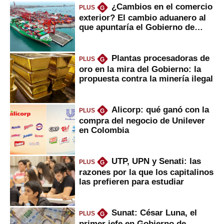
¿Cambios en el comercio
PLUS
G
exterior? El cambio aduanero al
que apuntaría el Gobierno de
Fujimori
Plantas procesadoras de
PLUS
G
oro en la mira del Gobierno: la
propuesta contra la minería ilegal
Alicorp: qué ganó con la
PLUS
G
compra del negocio de Unilever
en Colombia
UTP, UPN y Senati: las
PLUS
G
razones por la que los capitalinos
las prefieren para estudiar
Sunat: César Luna, el
PLUS
G
primer jefe en Gobierno de