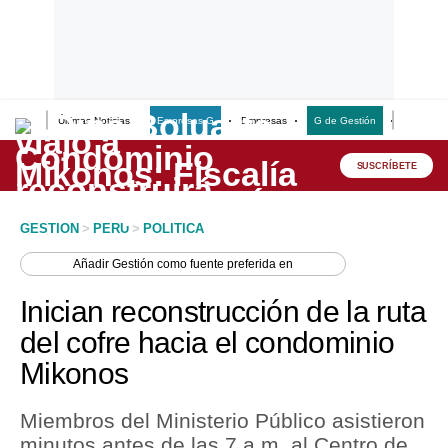
Últimas Noticias
Empresas G
Empresas
G de Gestión
Finanzas
Lo último
Peru Quiosco
SUSCRÍBETE
Portada
GESTION
>
PERU
>
POLITICA
Empresas
Añadir
Gestión
como fuente preferida en
Management & Empleo
Inician reconstrucción de la ruta
Economía
del cofre hacia el condominio
Mikonos
Mercados
Perú
Miembros del Ministerio Público asistieron
minutos antes de las 7 a.m. al Centro de
Política