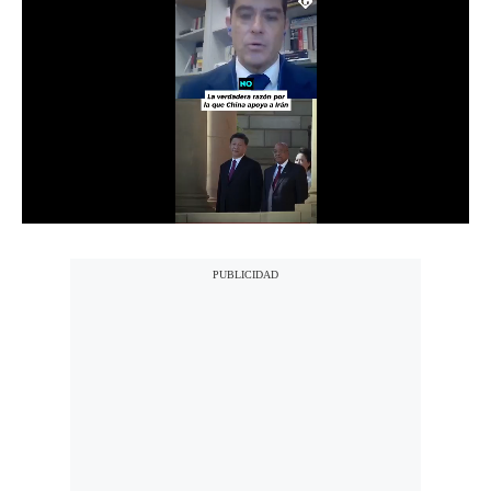
Notas Contratadas
Podcast
Gestión TV
Videos
Fotogalerías
gestion.pe
¿quiénes
Somos?
Términos
Y
Condiciones
Política
De
Privacidad