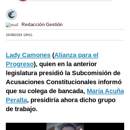
Moda
Estilos
Redacción Gestión
Mundo
15/08/2024 13H11
EEUU
Lady Camones
(
Alianza para el
México
Progreso
), quien en la anterior
España
legislatura presidió la Subcomisión de
Internacional
Acusaciones Constitucionales informó
que su colega de bancada,
Tecnología
María Acuña
Peralta
, presidiría ahora dicho grupo
Club del Suscriptor
de trabajo.
Mix
G de Gestión