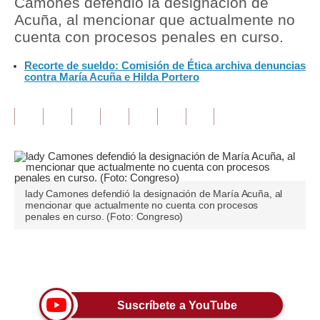
Camones defendió la designación de
Acuña, al mencionar que actualmente no
Tu Dinero
cuenta con procesos penales en curso.
Finanzas Personales
Recorte de sueldo: Comisión de Ética archiva denuncias
contra María Acuña e Hilda Portero
Inmobiliarias
Plus G
Opinión
Editorial
lady Camones defendió la designación de María Acuña, al
Pregunta de hoy
mencionar que actualmente no cuenta con procesos
penales en curso. (Foto: Congreso)
Blogs
Tendencias
Únete a nuestro canal
Lujo
Suscríbete a YouTube
Viajes