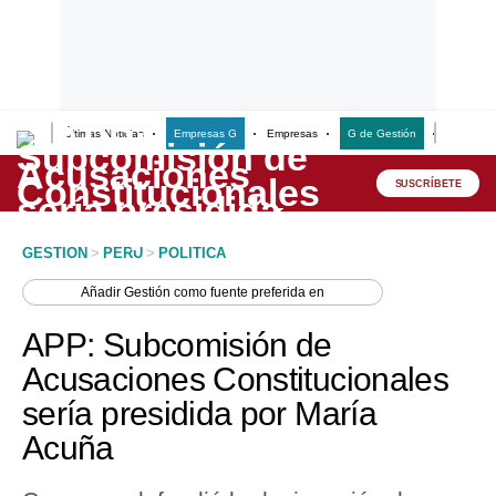
Últimas Noticias
Empresas G
Empresas
G de Gestión
Finanzas
Lo último
Peru Quiosco
SUSCRÍBETE
Portada
GESTION
>
PERU
>
POLITICA
Empresas
Añadir
Gestión
como fuente preferida en
Management & Empleo
APP: Subcomisión de
Economía
Acusaciones Constitucionales
sería presidida por María
Mercados
Acuña
Perú
Política