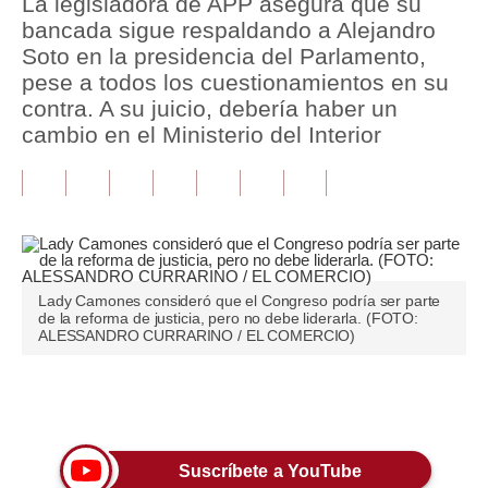
La legisladora de APP asegura que su
bancada sigue respaldando a Alejandro
Tu Dinero
Soto en la presidencia del Parlamento,
pese a todos los cuestionamientos en su
Finanzas Personales
contra. A su juicio, debería haber un
Inmobiliarias
cambio en el Ministerio del Interior
Plus G
Opinión
Editorial
Lady Camones consideró que el Congreso podría ser parte
Pregunta de hoy
de la reforma de justicia, pero no debe liderarla. (FOTO:
ALESSANDRO CURRARINO / EL COMERCIO)
Blogs
Tendencias
Únete a nuestro canal
Lujo
Suscríbete a YouTube
Viajes