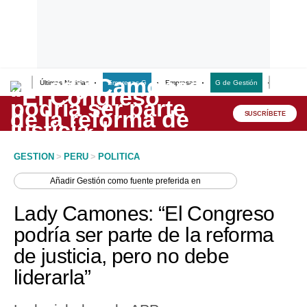
Últimas Noticias
Empresas G
Empresas
G de Gestión
Finanzas
Lo último
Peru Quiosco
SUSCRÍBETE
Portada
GESTION
>
PERU
>
POLITICA
Empresas
Añadir
Gestión
como fuente preferida en
Management & Empleo
Lady Camones: “El Congreso
Economía
podría ser parte de la reforma
de justicia, pero no debe
Mercados
liderarla”
Perú
Política