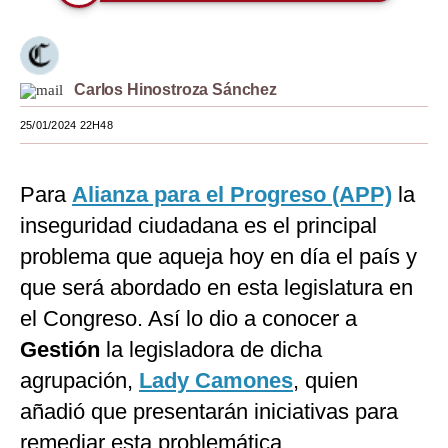
Moda
Estilos
Carlos Hinostroza Sánchez
Mundo
25/01/2024 22H48
EEUU
México
Para
Alianza para el Progreso (APP)
la
inseguridad ciudadana es el principal
España
problema que aqueja hoy en día el país y
Internacional
que será abordado en esta legislatura en
Tecnología
el Congreso. Así lo dio a conocer a
Gestión
la legisladora de dicha
Club del Suscriptor
agrupación,
Lady Camones
, quien
Mix
añadió que presentarán iniciativas para
G de Gestión
remediar esta problemática.