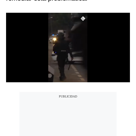
Notas Contratadas
Podcast
Gestión TV
Videos
Fotogalerías
gestion.pe
¿quiénes
Somos?
Términos
Y
Condiciones
Política
De
Privacidad