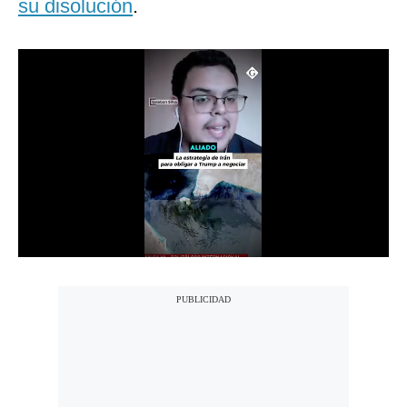
su disolución
.
Notas Contratadas
Podcast
Gestión TV
Videos
Fotogalerías
gestion.pe
¿quiénes
Somos?
Términos
Y
Condiciones
Política
De
Privacidad