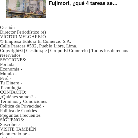
Fujimori, ¿qué 4 tareas se
marcan urgentes?
Gestión
Director Periodístico (e)
VÍCTOR MELGAREJO
© Empresa Editora El Comercio S.A.
Calle Paracas #532, Pueblo Libre, Lima.
Copyright© | Gestion.pe | Grupo El Comercio | Todos los derechos
reservados
SECCIONES:
Portada
-
Economía
-
Mundo
-
Perú
-
Tu Dinero
-
Tecnología
CONTACTO:
¿Quiénes somos?
-
Términos y Condiciones
-
Política de Privacidad
-
Politica de Cookies
-
Preguntas Frecuentes
SÍGUENOS:
Suscríbete
VISITE TAMBIÉN:
elcomercio.pe
-