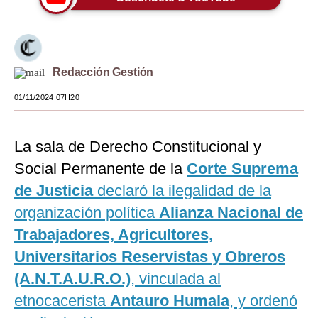
Moda
Estilos
Redacción Gestión
Mundo
01/11/2024 07H20
EEUU
México
La sala de Derecho Constitucional y
España
Social Permanente de la
Corte Suprema
de Justicia
declaró la ilegalidad de la
Internacional
organización política
Alianza Nacional de
Tecnología
Trabajadores, Agricultores,
Club del Suscriptor
Universitarios Reservistas y Obreros
(A.N.T.A.U.R.O.)
, vinculada al
Mix
etnocacerista
Antauro Humala
, y ordenó
G de Gestión