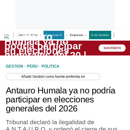
Últimas Noticias
Empresas G
Empresas
G de Gestión
Finanzas
Lo último
Peru Quiosco
SUSCRÍBETE
Portada
GESTION
>
PERU
>
POLITICA
Empresas
Añadir
Gestión
como fuente preferida en
Management & Empleo
Antauro Humala ya no podría
Economía
participar en elecciones
generales del 2026
Mercados
Perú
Tribunal declaró la ilegalidad de
A.N.T.A.U.R.O. y ordenó el cierre de sus
Política