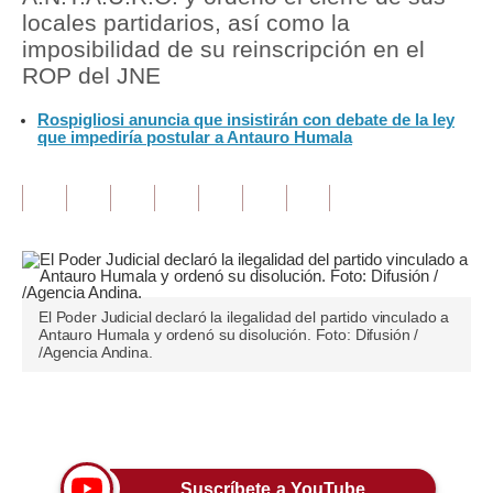
locales partidarios, así como la
Tu Dinero
imposibilidad de su reinscripción en el
ROP del JNE
Finanzas Personales
Rospigliosi anuncia que insistirán con debate de la ley
Inmobiliarias
que impediría postular a Antauro Humala
Plus G
Opinión
Editorial
Pregunta de hoy
El Poder Judicial declaró la ilegalidad del partido vinculado a
Antauro Humala y ordenó su disolución. Foto: Difusión /
Blogs
/Agencia Andina.
Tendencias
Únete a nuestro canal
Lujo
Viajes
Suscríbete a YouTube