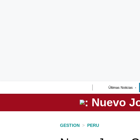
Lo último
Peru Quiosco
Portada
Empresas
Management & Empleo
Economía
Últimas Noticias
Mercados
Perú
Política
GESTION
>
PERU
Tu Dinero