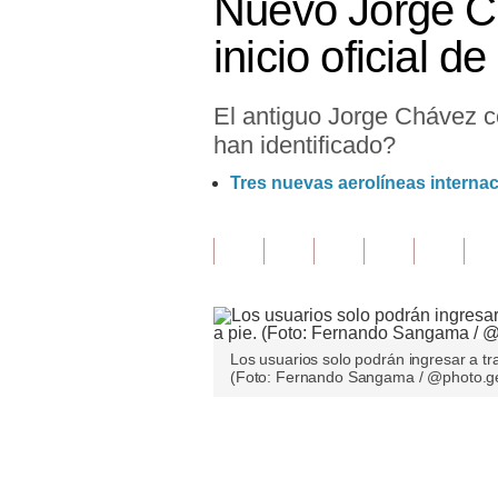
Nuevo Jorge Ch
Finanzas Personales
inicio oficial d
Inmobiliarias
El antiguo Jorge Chávez c
Plus G
han identificado?
Opinión
Tres nuevas aerolíneas internac
Editorial
Pregunta de hoy
Blogs
Tendencias
Los usuarios solo podrán ingresar a tr
(Foto: Fernando Sangama / @photo.g
Lujo
Viajes
Únete a nuestro canal
Moda