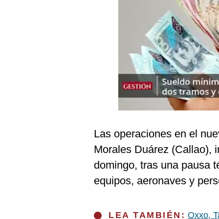
Podcast
Gestión TV
Videos
Fotogalerías
gestion.pe
¿quiénes
Las operaciones en el nuev
Somos?
Morales Duárez (Callao), in
Términos
Y
domingo, tras una pausa t
Condiciones
equipos, aeronaves y pers
Política
De
Privacidad
Politica
LEA TAMBIÉN:
Oxxo, Ta