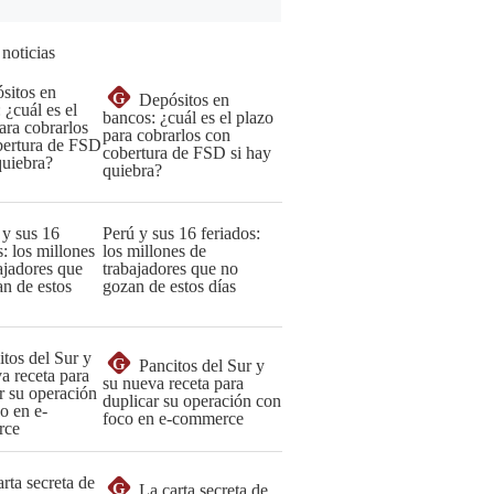
 noticias
G
Depósitos en
bancos: ¿cuál es el plazo
para cobrarlos con
cobertura de FSD si hay
quiebra?
Perú y sus 16 feriados:
los millones de
trabajadores que no
gozan de estos días
G
Pancitos del Sur y
su nueva receta para
duplicar su operación con
foco en e-commerce
G
La carta secreta de