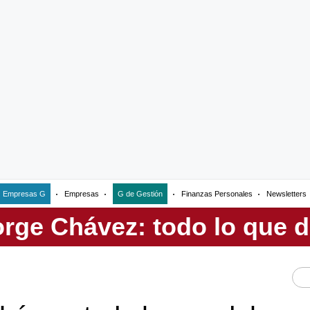
Empresas G
Empresas
G de Gestión
Finanzas Personales
Newsletters