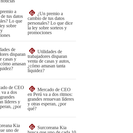
 noticias
G
¿Un premio a
cambio de tus datos
personales? Lo que dice
la ley sobre sorteos y
promociones
G
Utilidades de
trabajadores disparan
venta de casas y autos,
¿cómo amasan tanta
liquidez?
G
Mercado de CEO
en Perú va a dos ritmos:
grandes renuevan líderes
y otras esperan, ¿por
qué?
G
Surcoreana Kia
busca que uno de cada 10