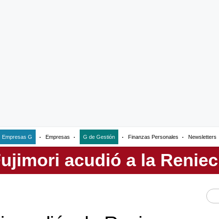
Empresas G
Empresas
G de Gestión
Finanzas Personales
Newsletters