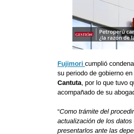
Podcast
Gestión TV
Videos
Fotogalerías
Fujimori
cumplió condena 
gestion.pe
su periodo de gobierno en
¿quiénes
Somos?
Cantuta
, por lo que tuvo q
acompañado de su abogado
Términos
Y
Condiciones
“
Como trámite del procedim
Política
De
actualización de los datos
Privacidad
presentarlos ante las dep
Politica