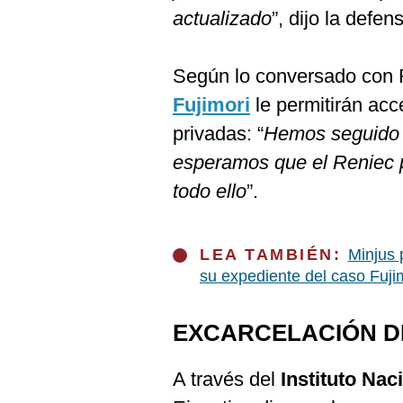
De
actualizado
”, dijo la defe
Cookies
Preguntas
Frecuentes
Según lo conversado con R
Fujimori
le permitirán acc
privadas: “
Hemos seguido e
esperamos que el Reniec 
todo ello
”.
LEA TAMBIÉN:
Minjus 
su expediente del caso Fuji
EXCARCELACIÓN D
A través del
Instituto Nac