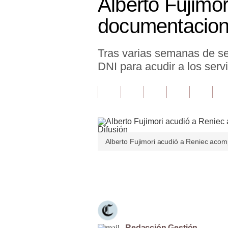
Alberto Fujimor
Finanzas Personales
documentacion
Inmobiliarias
Tras varias semanas de ser
Plus G
DNI para acudir a los serv
Opinión
Editorial
Pregunta de hoy
Blogs
Alberto Fujimori acudió a Reniec acom
Tendencias
Únete a nuestro canal
Lujo
Viajes
Moda
Redacción Gestión