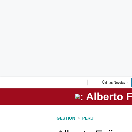
Lo último
Peru Quiosco
Portada
Empresas
Management & Empleo
Economía
Últimas Noticias
Mercados
Perú
Política
GESTION
>
PERU
Tu Dinero