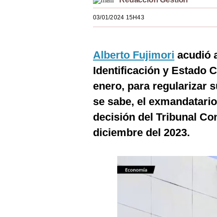
Estilos
03/01/2024 15H43
Mundo
EEUU
Alberto Fujimori
acudió a
México
Identificación y Estado C
enero, para regularizar
España
se sabe, el exmandatari
Internacional
decisión del Tribunal Co
Tecnología
diciembre del 2023.
Club del Suscriptor
Mix
G de Gestión
Notas Contratadas