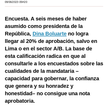
09/06/2023 05H20
Moda
Estilos
Encuesta. A seis meses de haber
asumido como presidenta de la
Mundo
República,
Dina Boluarte
no logra
EEUU
llegar al 20% de aprobación, salvo en
México
Lima o en el sector A/B. La base de
esta calificación radica en que al
España
consultarle a los encuestados sobre las
Internacional
cualidades de la mandataria –
Tecnología
capacidad para gobernar, la confianza
Club del Suscriptor
que genera y su honradez y
honestidad– no consigue una nota
Mix
aprobatoria.
G de Gestión