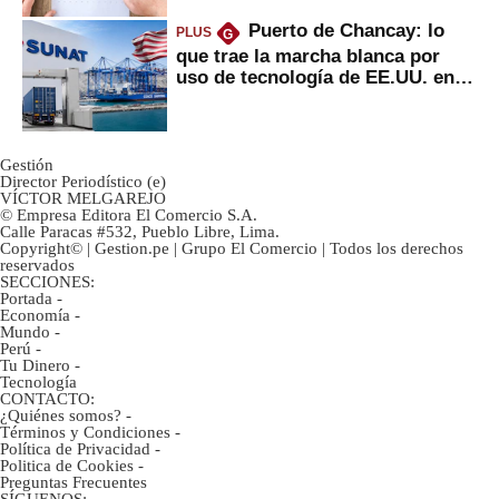
Puerto de Chancay: lo
PLUS
G
que trae la marcha blanca por
uso de tecnología de EE.UU. en
mercancías
Gestión
Director Periodístico (e)
VÍCTOR MELGAREJO
© Empresa Editora El Comercio S.A.
Calle Paracas #532, Pueblo Libre, Lima.
Copyright© | Gestion.pe | Grupo El Comercio | Todos los derechos
reservados
SECCIONES:
Portada
-
Economía
-
Mundo
-
Perú
-
Tu Dinero
-
Tecnología
CONTACTO:
¿Quiénes somos?
-
Términos y Condiciones
-
Política de Privacidad
-
Politica de Cookies
-
Preguntas Frecuentes
SÍGUENOS: