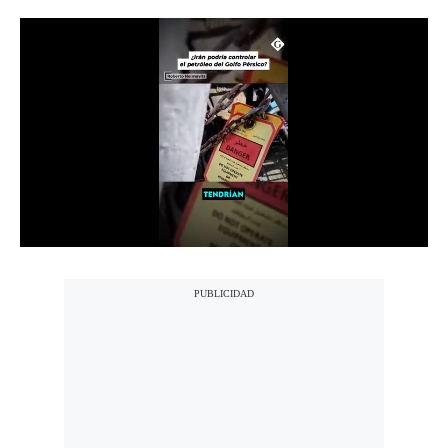
Notas Contratadas
Podcast
Gestión TV
Videos
Fotogalerías
gestion.pe
¿quiénes
Somos?
Términos
Y
Condiciones
Política
De
Privacidad