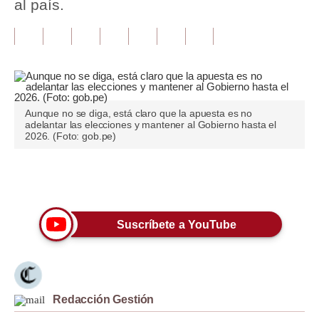
al país.
Tu Dinero
Finanzas Personales
Inmobiliarias
Plus G
Aunque no se diga, está claro que la apuesta es no
adelantar las elecciones y mantener al Gobierno hasta el
2026. (Foto: gob.pe)
Opinión
Editorial
Únete a nuestro canal
Pregunta de hoy
Suscríbete a YouTube
Blogs
Tendencias
Lujo
Redacción Gestión
Viajes