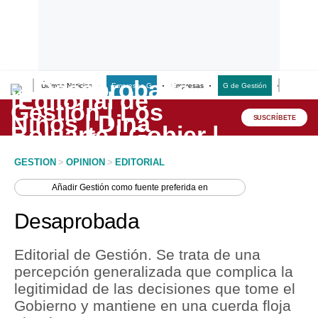
Últimas Noticias
Empresas G
Empresas
G de Gestión
Finanzas
Lo último
Peru Quiosco
SUSCRÍBETE
Portada
GESTION
>
OPINION
>
EDITORIAL
Empresas
Añadir
Gestión
como fuente preferida en
Management & Empleo
Desaprobada
Economía
Editorial de Gestión. Se trata de una
Mercados
percepción generalizada que complica la
legitimidad de las decisiones que tome el
Perú
Gobierno y mantiene en una cuerda floja
Política