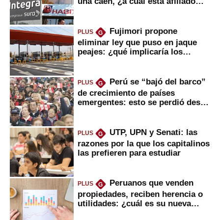
una caen, ¿a cuál está afiliado
usted?
Fujimori propone
PLUS
G
eliminar ley que puso en jaque
peajes: ¿qué implicaría los
usuarios?
Perú se “bajó del barco”
PLUS
G
de crecimiento de países
emergentes: esto se perdió desde
2022
UTP, UPN y Senati: las
PLUS
G
razones por la que los capitalinos
las prefieren para estudiar
Peruanos que venden
PLUS
G
propiedades, reciben herencia o
utilidades: ¿cuál es su nueva
inversión clave?