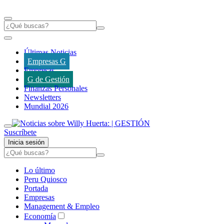
Últimas Noticias
Empresas G
Empresas
G de Gestión
Finanzas Personales
Newsletters
Mundial 2026
Suscríbete
Inicia sesión
Lo último
Peru Quiosco
Portada
Empresas
Management & Empleo
Economía