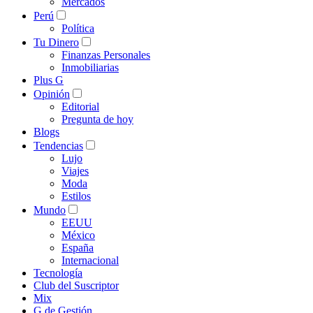
Mercados
Perú
Política
Tu Dinero
Finanzas Personales
Inmobiliarias
Plus G
Opinión
Editorial
Pregunta de hoy
Blogs
Tendencias
Lujo
Viajes
Moda
Estilos
Mundo
EEUU
México
España
Internacional
Tecnología
Club del Suscriptor
Mix
G de Gestión