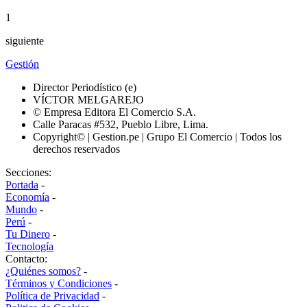
1
siguiente
Gestión
Director Periodístico (e)
VÍCTOR MELGAREJO
© Empresa Editora El Comercio S.A.
Calle Paracas #532, Pueblo Libre, Lima.
Copyright© | Gestion.pe | Grupo El Comercio | Todos los
derechos reservados
Secciones:
Portada
-
Economía
-
Mundo
-
Perú
-
Tu Dinero
-
Tecnología
Contacto:
¿Quiénes somos?
-
Términos y Condiciones
-
Política de Privacidad
-