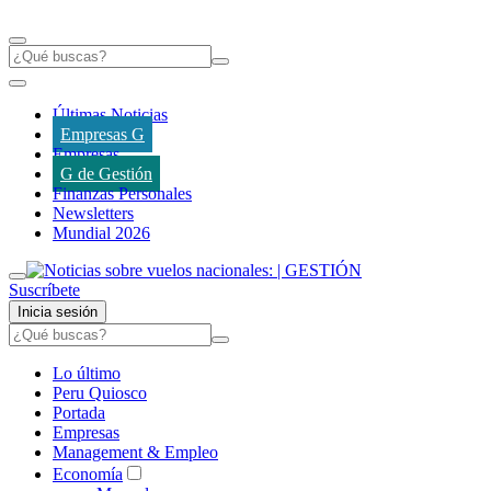
Últimas Noticias
Empresas G
Empresas
G de Gestión
Finanzas Personales
Newsletters
Mundial 2026
Suscríbete
Inicia sesión
Lo último
Peru Quiosco
Portada
Empresas
Management & Empleo
Economía