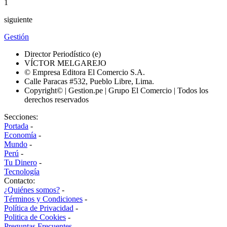
1
siguiente
Gestión
Director Periodístico (e)
VÍCTOR MELGAREJO
© Empresa Editora El Comercio S.A.
Calle Paracas #532, Pueblo Libre, Lima.
Copyright© | Gestion.pe | Grupo El Comercio | Todos los
derechos reservados
Secciones:
Portada
-
Economía
-
Mundo
-
Perú
-
Tu Dinero
-
Tecnología
Contacto:
¿Quiénes somos?
-
Términos y Condiciones
-
Política de Privacidad
-
Politica de Cookies
-
Preguntas Frecuentes