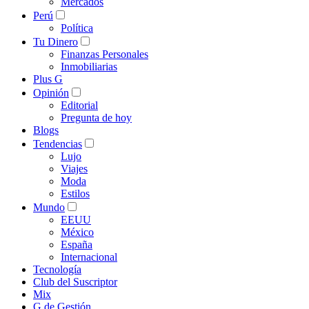
Mercados
Perú
Política
Tu Dinero
Finanzas Personales
Inmobiliarias
Plus G
Opinión
Editorial
Pregunta de hoy
Blogs
Tendencias
Lujo
Viajes
Moda
Estilos
Mundo
EEUU
México
España
Internacional
Tecnología
Club del Suscriptor
Mix
G de Gestión