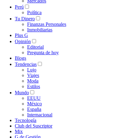
Mercados
Perú
Política
Tu Dinero
Finanzas Personales
Inmobiliarias
Plus G
Opinión
Editorial
Pregunta de hoy
Blogs
Tendencias
Lujo
Viajes
Moda
Estilos
Mundo
EEUU
México
España
Internacional
Tecnología
Club del Suscriptor
Mix
G de Gestión