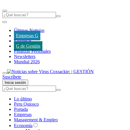
Últimas Noticias
Empresas G
Empresas
G de Gestión
Finanzas Personales
Newsletters
Mundial 2026
Suscríbete
Inicia sesión
Lo último
Peru Quiosco
Portada
Empresas
Management & Empleo
Economía