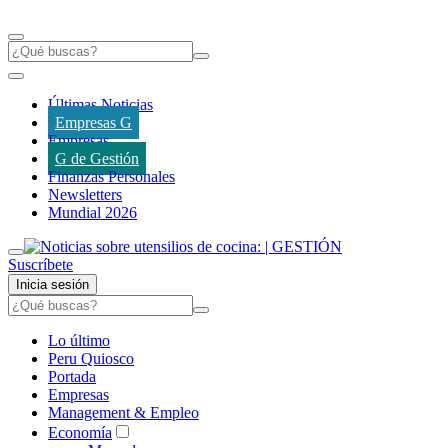
Últimas Noticias
Empresas G
Empresas
G de Gestión
Finanzas Personales
Newsletters
Mundial 2026
Suscríbete
Inicia sesión
Lo último
Peru Quiosco
Portada
Empresas
Management & Empleo
Economía