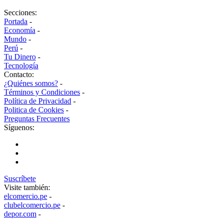
Secciones:
Portada
-
Economía
-
Mundo
-
Perú
-
Tu Dinero
-
Tecnología
Contacto:
¿Quiénes somos?
-
Términos y Condiciones
-
Política de Privacidad
-
Politica de Cookies
-
Preguntas Frecuentes
Síguenos:
Suscríbete
Visite también:
elcomercio.pe
-
clubelcomercio.pe
-
depor.com
-