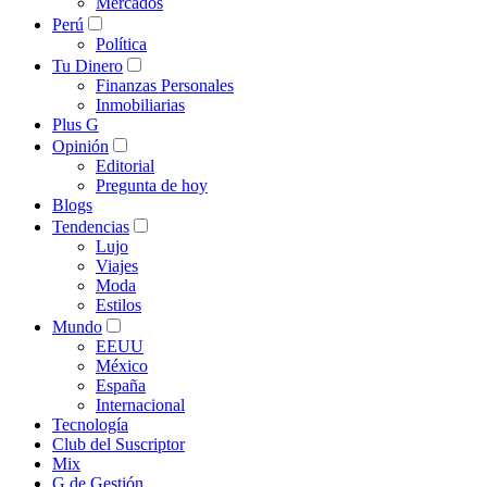
Mercados
Perú
Política
Tu Dinero
Finanzas Personales
Inmobiliarias
Plus G
Opinión
Editorial
Pregunta de hoy
Blogs
Tendencias
Lujo
Viajes
Moda
Estilos
Mundo
EEUU
México
España
Internacional
Tecnología
Club del Suscriptor
Mix
G de Gestión