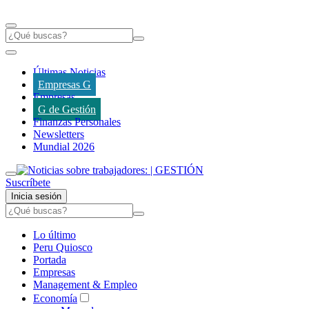
Últimas Noticias
Empresas G
Empresas
G de Gestión
Finanzas Personales
Newsletters
Mundial 2026
Suscríbete
Inicia sesión
Lo último
Peru Quiosco
Portada
Empresas
Management & Empleo
Economía