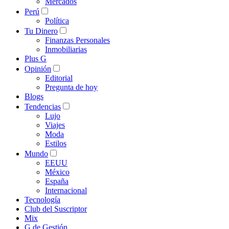
Mercados
Perú
Política
Tu Dinero
Finanzas Personales
Inmobiliarias
Plus G
Opinión
Editorial
Pregunta de hoy
Blogs
Tendencias
Lujo
Viajes
Moda
Estilos
Mundo
EEUU
México
España
Internacional
Tecnología
Club del Suscriptor
Mix
G de Gestión