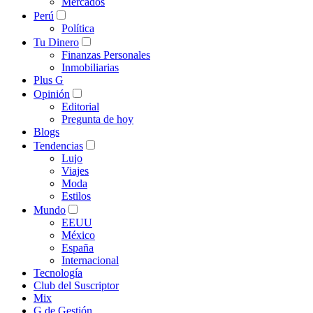
Mercados
Perú
Política
Tu Dinero
Finanzas Personales
Inmobiliarias
Plus G
Opinión
Editorial
Pregunta de hoy
Blogs
Tendencias
Lujo
Viajes
Moda
Estilos
Mundo
EEUU
México
España
Internacional
Tecnología
Club del Suscriptor
Mix
G de Gestión