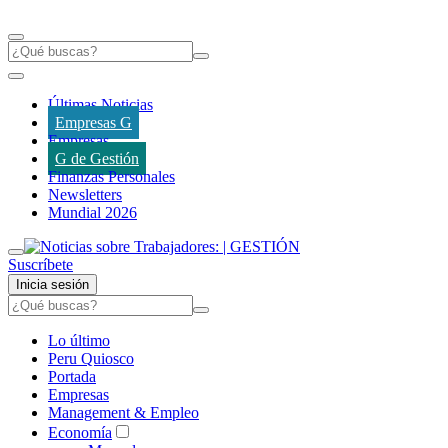
Últimas Noticias
Empresas G
Empresas
G de Gestión
Finanzas Personales
Newsletters
Mundial 2026
Suscríbete
Inicia sesión
Lo último
Peru Quiosco
Portada
Empresas
Management & Empleo
Economía