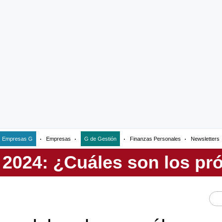
Empresas G
Empresas
G de Gestión
Finanzas Personales
Newsletters