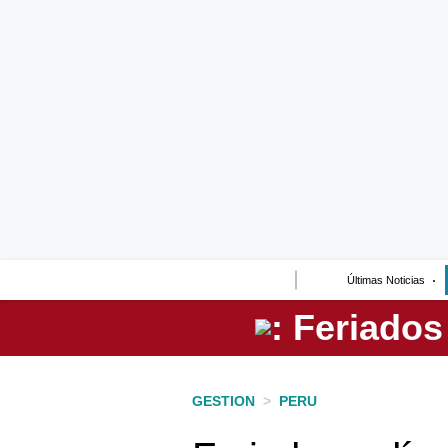
Lo último
Peru Quiosco
Portada
Empresas
Management & Empleo
Economía
Últimas Noticias
Mercados
Perú
Política
GESTION
>
PERU
Tu Dinero