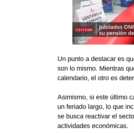
Podcast
Gestión TV
Videos
Fotogalerías
Un punto a destacar es que
gestion.pe
son lo mismo. Mientras que
¿quiénes
calendario, el otro es dete
Somos?
Términos
Asimismo, si este último c
Y
Condiciones
un feriado largo, lo que in
Política
se busca reactivar el secto
De
Privacidad
actividades económicas.
Politica