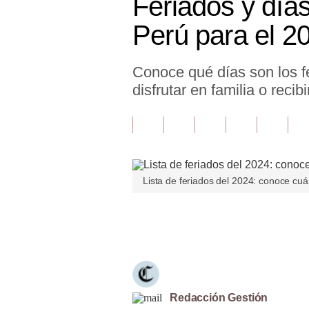
Feriados y días
Finanzas Personales
Perú para el 2
Inmobiliarias
Conoce qué días son los f
Plus G
disfrutar en familia o recib
Opinión
Editorial
Pregunta de hoy
Lista de feriados del 2024: conoce cuá
Blogs
Tendencias
Únete a nuestro canal
Lujo
Viajes
Moda
Redacción Gestión