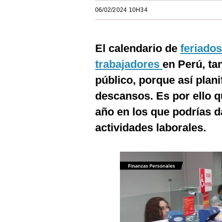
Estilos
06/02/2024 10H34
Mundo
El calendario de
feriado
EEUU
trabajadores
en Perú, ta
México
público, porque así plan
España
descansos. Es por ello q
Internacional
año en los que podrías d
actividades laborales.
Tecnología
Club del Suscriptor
Mix
G de Gestión
Notas Contratadas