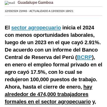
Guadalupe Gamboa
Moda
12/03/2024 21H46
- ACTUALIZADO A 13/03/2024 16H21
Estilos
Mundo
El
sector agropecuario
inicia el 2024
con menos oportunidades laborales,
EEUU
luego de un 2023 en el que cayó 2.91%.
México
De acuerdo con un informe del Banco
España
Central de Reserva del Perú (
BCRP
),
en enero el empleo formal privado en el
Internacional
agro cayó 17.5%, con lo cual se
Tecnología
redujeron 100,000 puestos de trabajo.
Club del Suscriptor
Ahora, hasta el cierre de enero,
hay
Mix
alrededor de 474,000 trabajadores
formales en el sector agropecuario
y,
G de Gestión