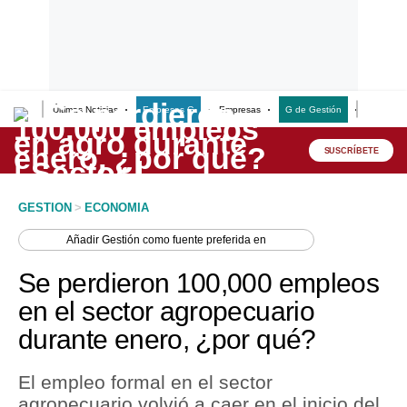
Últimas Noticias
Empresas G
Empresas
G de Gestión
Finanzas
Lo último
Peru Quiosco
SUSCRÍBETE
Portada
GESTION
>
ECONOMIA
Empresas
Añadir
Gestión
como fuente preferida en
Management & Empleo
Se perdieron 100,000 empleos
Economía
en el sector agropecuario
durante enero, ¿por qué?
Mercados
Perú
El empleo formal en el sector
agropecuario volvió a caer en el inicio del
Política