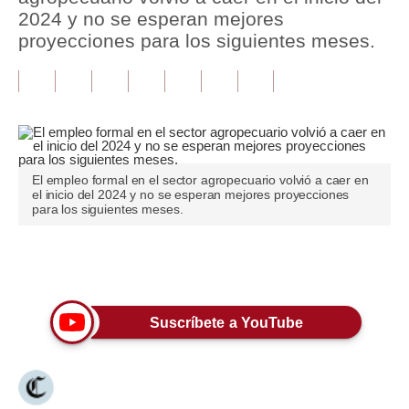
2024 y no se esperan mejores
Tu Dinero
proyecciones para los siguientes meses.
Finanzas Personales
Inmobiliarias
Plus G
Opinión
El empleo formal en el sector agropecuario volvió a caer en
el inicio del 2024 y no se esperan mejores proyecciones
para los siguientes meses.
Editorial
Pregunta de hoy
Únete a nuestro canal
Blogs
Suscríbete a YouTube
Tendencias
Lujo
Viajes