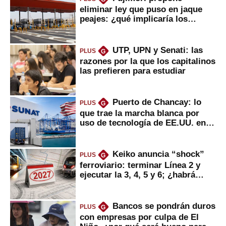
eliminar ley que puso en jaque
peajes: ¿qué implicaría los
usuarios?
UTP, UPN y Senati: las
PLUS
G
razones por la que los capitalinos
las prefieren para estudiar
Puerto de Chancay: lo
PLUS
G
que trae la marcha blanca por
uso de tecnología de EE.UU. en
mercancías
Keiko anuncia “shock”
PLUS
G
ferroviario: terminar Línea 2 y
ejecutar la 3, 4, 5 y 6; ¿habrá
avances?
Bancos se pondrán duros
PLUS
G
con empresas por culpa de El