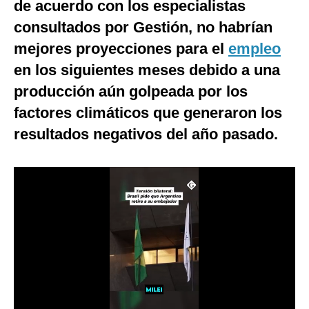
de acuerdo con los especialistas
Notas Contratadas
consultados por Gestión, no habrían
Podcast
mejores proyecciones para el
empleo
en los siguientes meses debido a una
Gestión TV
producción aún golpeada por los
Videos
factores climáticos que generaron los
Fotogalerías
resultados negativos del año pasado.
gestion.pe
¿quiénes
Somos?
Términos
Y
Condiciones
Política
De
Privacidad