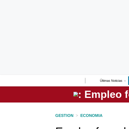
Lo último
Peru Quiosco
Portada
Empresas
Management & Empleo
Economía
Últimas Noticias
Mercados
Perú
Política
GESTION
>
ECONOMIA
Tu Dinero