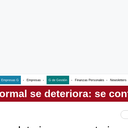
Empresas G
Empresas
G de Gestión
Finanzas Personales
Newsletters