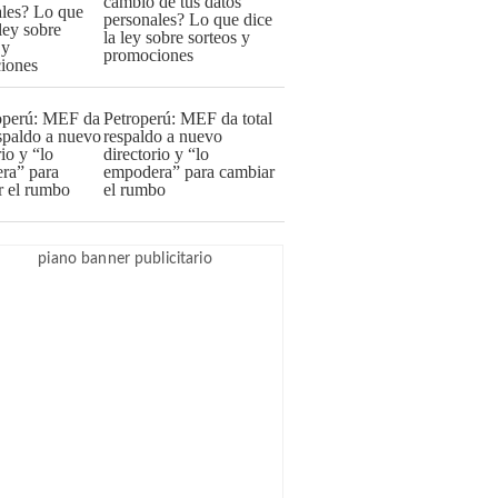
cambio de tus datos
personales? Lo que dice
la ley sobre sorteos y
promociones
Petroperú: MEF da total
respaldo a nuevo
directorio y “lo
empodera” para cambiar
el rumbo