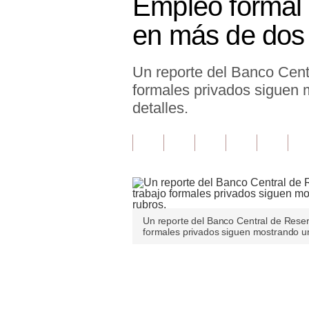
Empleo formal s
Finanzas Personales
en más de dos
Inmobiliarias
Un reporte del Banco Cent
Plus G
formales privados siguen 
Opinión
detalles.
Editorial
Pregunta de hoy
Blogs
Tendencias
Un reporte del Banco Central de Reser
formales privados siguen mostrando un
Lujo
Viajes
Únete a nuestro canal
Moda