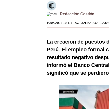
Estilos
Redacción Gestión
Mundo
10/05/2024 10H31
- ACTUALIZADO A 10/05/
EEUU
México
La creación de puestos d
España
Perú. El empleo formal 
Internacional
resultado negativo desp
Tecnología
informó el Banco Central
significó que se perdiero
Club del Suscriptor
Mix
G de Gestión
Notas Contratadas