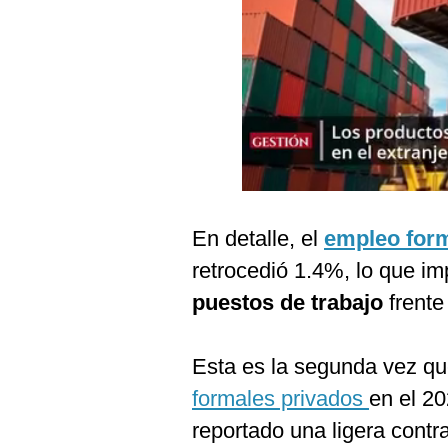
Podcast
Gestión TV
Videos
Fotogalerías
gestion.pe
En detalle, el
empleo for
¿quiénes
retrocedió 1.4%, lo que i
Somos?
puestos de trabajo
frente
Términos
Y
Condiciones
Esta es la segunda vez q
Política
De
formales privados
en el 2
Privacidad
reportado una ligera cont
Politica