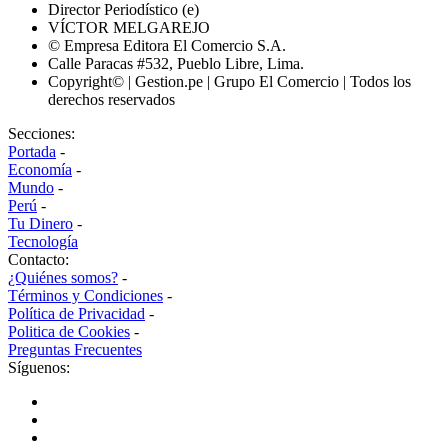
Director Periodístico (e)
VÍCTOR MELGAREJO
© Empresa Editora El Comercio S.A.
Calle Paracas #532, Pueblo Libre, Lima.
Copyright© | Gestion.pe | Grupo El Comercio | Todos los
derechos reservados
Secciones:
Portada
-
Economía
-
Mundo
-
Perú
-
Tu Dinero
-
Tecnología
Contacto:
¿Quiénes somos?
-
Términos y Condiciones
-
Política de Privacidad
-
Politica de Cookies
-
Preguntas Frecuentes
Síguenos: