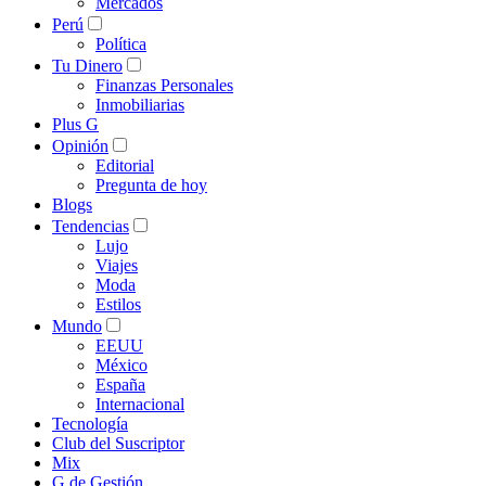
Mercados
Perú
Política
Tu Dinero
Finanzas Personales
Inmobiliarias
Plus G
Opinión
Editorial
Pregunta de hoy
Blogs
Tendencias
Lujo
Viajes
Moda
Estilos
Mundo
EEUU
México
España
Internacional
Tecnología
Club del Suscriptor
Mix
G de Gestión