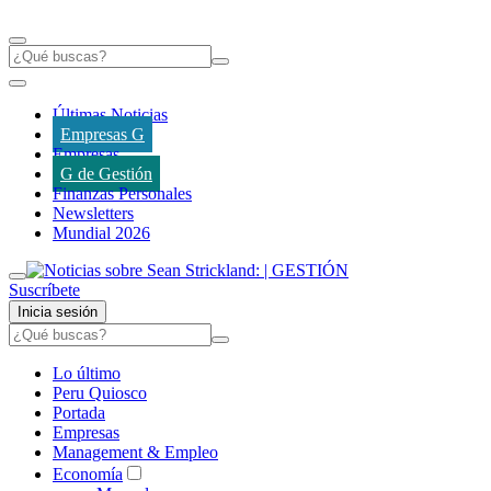
Últimas Noticias
Empresas G
Empresas
G de Gestión
Finanzas Personales
Newsletters
Mundial 2026
Suscríbete
Inicia sesión
Lo último
Peru Quiosco
Portada
Empresas
Management & Empleo
Economía