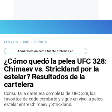
GESTION
>
MIX
>
SPORTS
Últimas Noticias
Añadir
Gestión
como fuente preferida en
Mi Bolsillo
¿Cómo quedó la pelea UFC 328:
Respuestas
Chimaev vs. Strickland por la
estelar? Resultados de la
Gente
cartelera
Vida Laboral
Consulta la cartelera completa del UFC 328, los
favoritos de cada combate y sigue en vivo la pelea
Tendencias Mix
estelar entre Chimaev y Strickland.
Sports