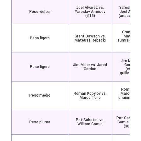
Joel Álvarez vs.
Yaroslav Am
Peso wélter
Yaroslav Amosov
Joel Alvare
(#15)
(anaconda), 
Grant Daw
Grant Dawson vs.
Mateusz 
Peso ligero
Mateusz Rebecki
sumisión (ma
3 (
Jim Miller 
Jim Miller vs. Jared
Gordon p
Peso ligero
Gordon
(estran
guillotina),
Roman Kopy
Roman Kopylov vs.
Marco Tulio
Peso medio
Marco Tulio
unánime (29-
Pat Sabatini 
Pat Sabatini vs.
Peso pluma
Gomis por de
William Gomis
(30-27, 3