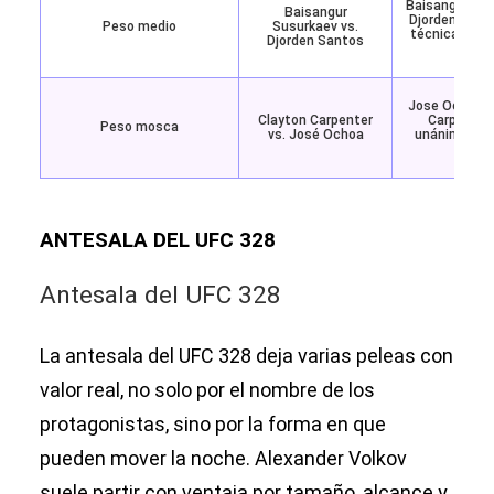
Baisangur Sus
Baisangur
Djorden Sant
Peso medio
Susurkaev vs.
técnica (mat
Djorden Santos
(4
Jose Ochoa v
Clayton Carpenter
Carpenter 
Peso mosca
vs. José Ochoa
unánime (30-
ANTESALA DEL UFC 328
Antesala del UFC 328
La antesala del UFC 328 deja varias peleas con
valor real, no solo por el nombre de los
protagonistas, sino por la forma en que
pueden mover la noche. Alexander Volkov
suele partir con ventaja por tamaño, alcance y