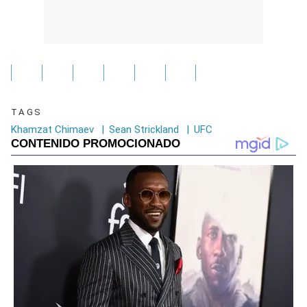
TAGS
Khamzat Chimaev
|
Sean Strickland
|
UFC