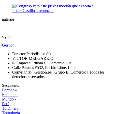
anterior
1
siguiente
Gestión
Director Periodístico (e)
VÍCTOR MELGAREJO
© Empresa Editora El Comercio S.A.
Calle Paracas #532, Pueblo Libre, Lima.
Copyright© | Gestion.pe | Grupo El Comercio | Todos los
derechos reservados
Secciones:
Portada
-
Economía
-
Mundo
-
Perú
-
Tu Dinero
-
Tecnología