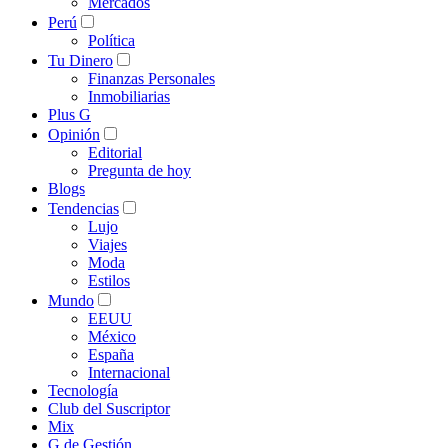
Mercados
Perú
Política
Tu Dinero
Finanzas Personales
Inmobiliarias
Plus G
Opinión
Editorial
Pregunta de hoy
Blogs
Tendencias
Lujo
Viajes
Moda
Estilos
Mundo
EEUU
México
España
Internacional
Tecnología
Club del Suscriptor
Mix
G de Gestión