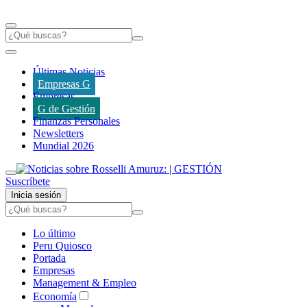
Últimas Noticias
Empresas G
Empresas
G de Gestión
Finanzas Personales
Newsletters
Mundial 2026
Suscríbete
Inicia sesión
Lo último
Peru Quiosco
Portada
Empresas
Management & Empleo
Economía