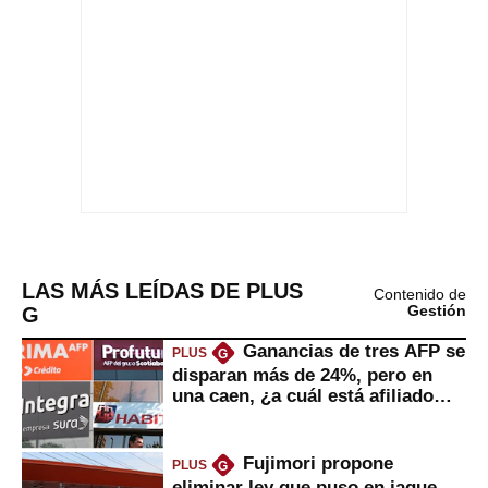
LAS MÁS LEÍDAS DE PLUS
Contenido de
G
Gestión
Ganancias de tres AFP se
PLUS
G
disparan más de 24%, pero en
una caen, ¿a cuál está afiliado
usted?
Fujimori propone
PLUS
G
eliminar ley que puso en jaque