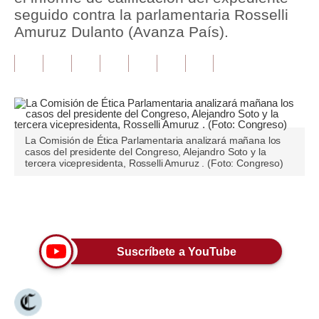
seguido contra la parlamentaria Rosselli
Tu Dinero
Amuruz Dulanto (Avanza País).
Finanzas Personales
Inmobiliarias
Plus G
Opinión
La Comisión de Ética Parlamentaria analizará mañana los
casos del presidente del Congreso, Alejandro Soto y la
tercera vicepresidenta, Rosselli Amuruz . (Foto: Congreso)
Editorial
Pregunta de hoy
Únete a nuestro canal
Blogs
Suscríbete a YouTube
Tendencias
Lujo
Viajes