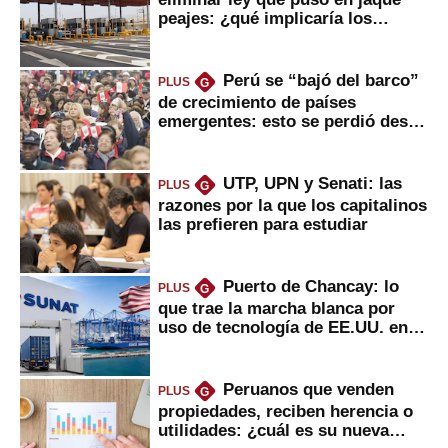
peajes: ¿qué implicaría los
usuarios?
Perú se “bajó del barco”
PLUS
G
de crecimiento de países
emergentes: esto se perdió desde
2022
UTP, UPN y Senati: las
PLUS
G
razones por la que los capitalinos
las prefieren para estudiar
Puerto de Chancay: lo
PLUS
G
que trae la marcha blanca por
uso de tecnología de EE.UU. en
mercancías
Peruanos que venden
PLUS
G
propiedades, reciben herencia o
utilidades: ¿cuál es su nueva