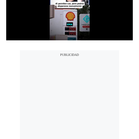
Notas Contratadas
Podcast
Gestión TV
Videos
Fotogalerías
gestion.pe
¿quiénes
Somos?
Términos
Y
Condiciones
Política
De
Privacidad