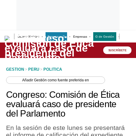
Últimas Noticias
Empresas G
Empresas
G de Gestión
Finanzas
Lo último
Peru Quiosco
SUSCRÍBETE
Portada
GESTION
>
PERU
>
POLITICA
Empresas
Añadir
Gestión
como fuente preferida en
Management & Empleo
Congreso: Comisión de Ética
Economía
evaluará caso de presidente
del Parlamento
Mercados
Perú
En la sesión de este lunes se presentará
el informe de calificación del expediente
Política