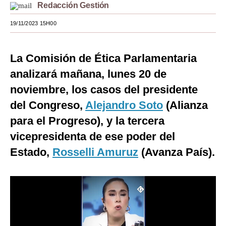
Redacción Gestión
Moda
19/11/2023 15H00
Estilos
Mundo
La Comisión de Ética Parlamentaria
analizará mañana, lunes 20 de
EEUU
noviembre, los casos del presidente
México
del Congreso,
Alejandro Soto
(Alianza
España
para el Progreso), y la tercera
vicepresidenta de ese poder del
Internacional
Estado,
Rosselli Amuruz
(Avanza País).
Tecnología
Club del Suscriptor
Mix
G de Gestión