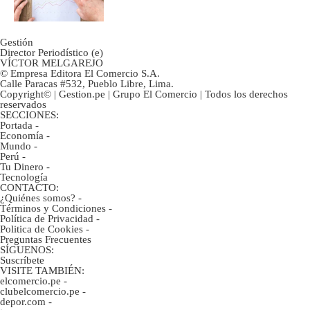
inversión clave?
Gestión
Director Periodístico (e)
VÍCTOR MELGAREJO
© Empresa Editora El Comercio S.A.
Calle Paracas #532, Pueblo Libre, Lima.
Copyright© | Gestion.pe | Grupo El Comercio | Todos los derechos
reservados
SECCIONES:
Portada
-
Economía
-
Mundo
-
Perú
-
Tu Dinero
-
Tecnología
CONTACTO:
¿Quiénes somos?
-
Términos y Condiciones
-
Política de Privacidad
-
Politica de Cookies
-
Preguntas Frecuentes
SÍGUENOS:
Suscríbete
VISITE TAMBIÉN:
elcomercio.pe
-
clubelcomercio.pe
-
depor.com
-