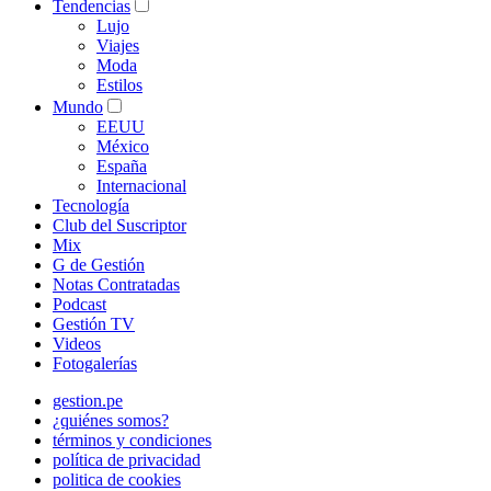
Tendencias
Lujo
Viajes
Moda
Estilos
Mundo
EEUU
México
España
Internacional
Tecnología
Club del Suscriptor
Mix
G de Gestión
Notas Contratadas
Podcast
Gestión TV
Videos
Fotogalerías
gestion.pe
¿quiénes somos?
términos y condiciones
política de privacidad
politica de cookies