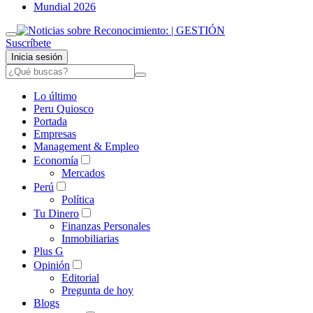
Mundial 2026
Suscríbete
Inicia sesión
Lo último
Peru Quiosco
Portada
Empresas
Management & Empleo
Economía
Mercados
Perú
Política
Tu Dinero
Finanzas Personales
Inmobiliarias
Plus G
Opinión
Editorial
Pregunta de hoy
Blogs