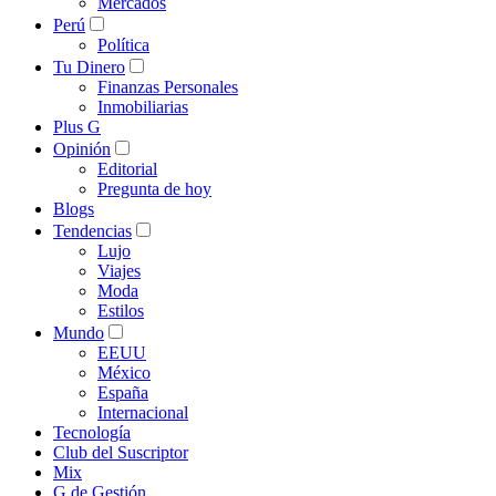
Mercados
Perú
Política
Tu Dinero
Finanzas Personales
Inmobiliarias
Plus G
Opinión
Editorial
Pregunta de hoy
Blogs
Tendencias
Lujo
Viajes
Moda
Estilos
Mundo
EEUU
México
España
Internacional
Tecnología
Club del Suscriptor
Mix
G de Gestión