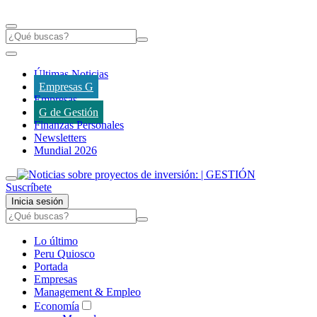
Últimas Noticias
Empresas G
Empresas
G de Gestión
Finanzas Personales
Newsletters
Mundial 2026
Suscríbete
Inicia sesión
Lo último
Peru Quiosco
Portada
Empresas
Management & Empleo
Economía