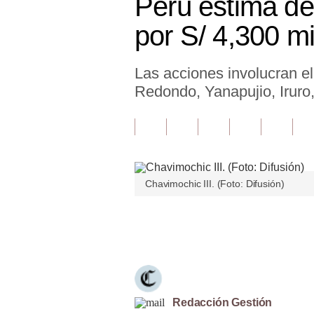
Perú estima de
Finanzas Personales
por S/ 4,300 mi
Inmobiliarias
Las acciones involucran e
Plus G
Redondo, Yanapujio, Iruro
Opinión
Editorial
Pregunta de hoy
Chavimochic III. (Foto: Difusión)
Blogs
Tendencias
Únete a nuestro canal
Lujo
Viajes
Moda
Redacción Gestión