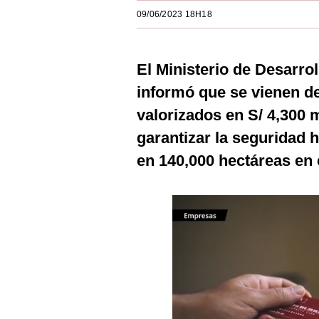
Estilos
09/06/2023 18H18
Mundo
El Ministerio de Desarrol
EEUU
informó que se vienen 
México
valorizados en S/ 4,300 m
España
garantizar la seguridad h
Internacional
en 140,000 hectáreas en 
Tecnología
Club del Suscriptor
Mix
G de Gestión
Notas Contratadas