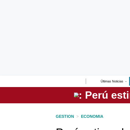
Lo último
Peru Quiosco
Portada
Empresas
Management & Empleo
Economía
Últimas Noticias
Mercados
Perú
Política
GESTION
>
ECONOMIA
Tu Dinero