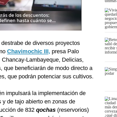
últimas
l destrabe de diversos proyectos
omo
Chavimochic III,
presa Palo
o, Chancay-Lambayeque, Delicias,
s, que beneficiarán de modo directo a
s, que podrán potenciar sus cultivos.
ién impulsará la implementación de
 y de tajo abierto en zonas de
rucción de 832
qochas
(reservorios)