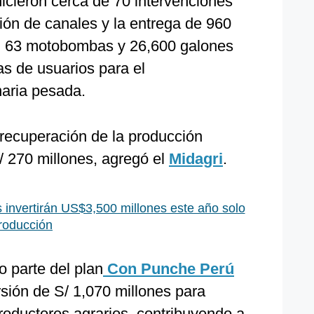
icieron cerca de 70 intervenciones
ión de canales y la entrega de 960
, 63 motobombas y 26,600 galones
as de usuarios para el
aria pesada.
 recuperación de la producción
/ 270 millones, agregó el
Midagri
.
 invertirán US$3,500 millones este año solo
roducción
 parte del plan
Con Punche Perú
rsión de S/ 1,070 millones para
roductores agrarios, contribuyendo a