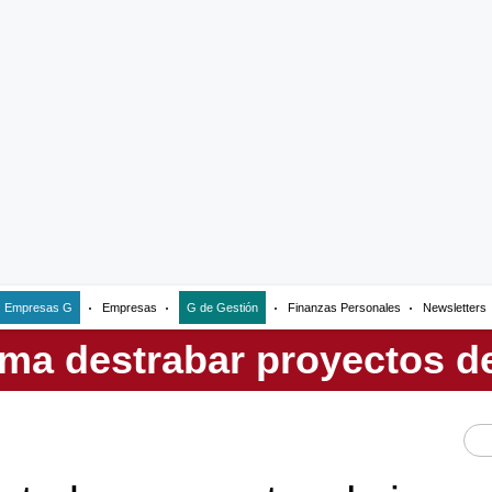
Empresas G
Empresas
G de Gestión
Finanzas Personales
Newsletters