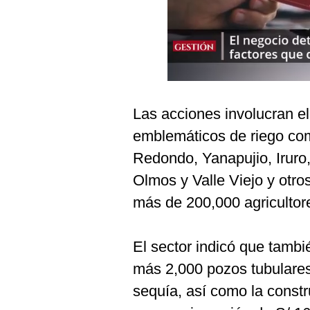
Podcast
Gestión TV
Videos
Fotogalerías
Las acciones involucran e
emblemáticos de riego c
gestion.pe
Redondo, Yanapujio, Irur
¿quiénes
Olmos y Valle Viejo y otro
Somos?
más de 200,000 agricultore
Términos
Y
Condiciones
El sector indicó que tamb
Política
más 2,000 pozos tubulares
De
Privacidad
sequía, así como la const
Politica