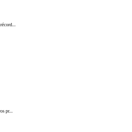
récord...
s pr...