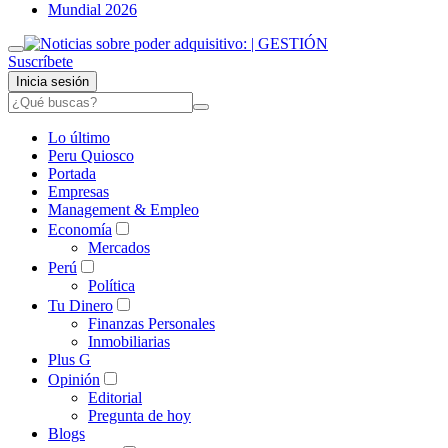
Mundial 2026
Suscríbete
Inicia sesión
Lo último
Peru Quiosco
Portada
Empresas
Management & Empleo
Economía
Mercados
Perú
Política
Tu Dinero
Finanzas Personales
Inmobiliarias
Plus G
Opinión
Editorial
Pregunta de hoy
Blogs