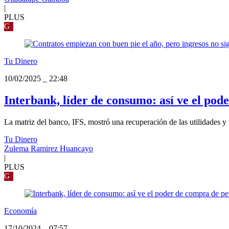
|
PLUS
G
Tu Dinero
10/02/2025
_
22:48
Interbank, líder de consumo: así ve el po
La matriz del banco, IFS, mostró una recuperación de las utilidades y 
Tu Dinero
Zulema Ramirez Huancayo
|
PLUS
G
Economía
17/10/2024
_
07:57