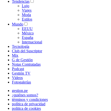
Tendencias
Lujo
Viajes
Moda
Estilos
Mundo
EEUU
México
España
Internacional
Tecnología
Club del Suscriptor
Mix
G de Gestión
Notas Contratadas
Podcast
Gestión TV
Videos
Fotogalerías
gestion.pe
¿quiénes somos?
términos y condiciones
política de privacidad
politica de cookies