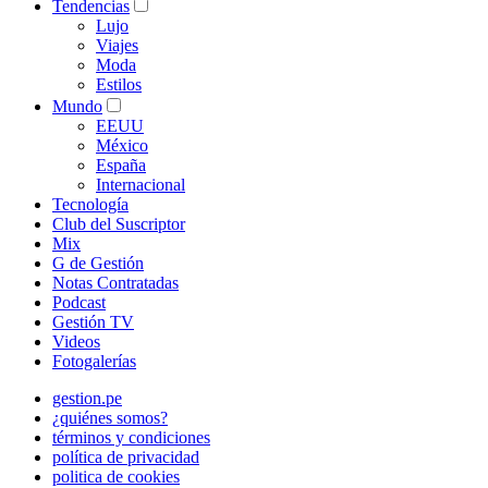
Tendencias
Lujo
Viajes
Moda
Estilos
Mundo
EEUU
México
España
Internacional
Tecnología
Club del Suscriptor
Mix
G de Gestión
Notas Contratadas
Podcast
Gestión TV
Videos
Fotogalerías
gestion.pe
¿quiénes somos?
términos y condiciones
política de privacidad
politica de cookies