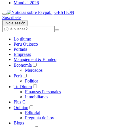
Mundial 2026
Suscríbete
Inicia sesión
Lo último
Peru Quiosco
Portada
Empresas
Management & Empleo
Economía
Mercados
Perú
Política
Tu Dinero
Finanzas Personales
Inmobiliarias
Plus G
Opinión
Editorial
Pregunta de hoy
Blogs