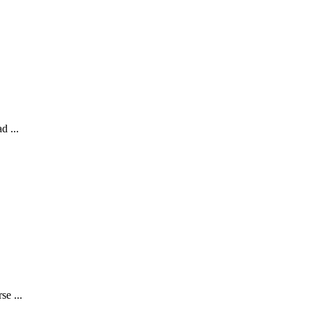
d ...
se ...