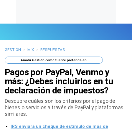
GESTION
>
MIX
>
RESPUESTAS
Últimas Noticias
Añadir
Gestión
como fuente preferida en
Mi Bolsillo
Pagos por PayPal, Venmo y
Respuestas
más: ¿Debes incluirlos en tu
declaración de impuestos?
Gente
Descubre cuáles son los criterios por el pago de
Vida Laboral
bienes o servicios a través de PayPal y plataformas
similares.
Tendencias Mix
IRS enviará un cheque de estímulo de más de
Sports