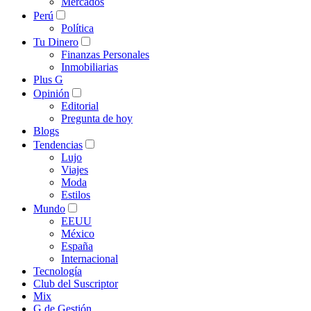
Mercados
Perú
Política
Tu Dinero
Finanzas Personales
Inmobiliarias
Plus G
Opinión
Editorial
Pregunta de hoy
Blogs
Tendencias
Lujo
Viajes
Moda
Estilos
Mundo
EEUU
México
España
Internacional
Tecnología
Club del Suscriptor
Mix
G de Gestión