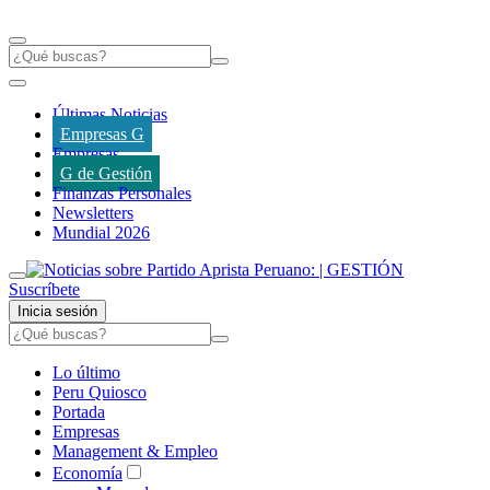
Últimas Noticias
Empresas G
Empresas
G de Gestión
Finanzas Personales
Newsletters
Mundial 2026
Suscríbete
Inicia sesión
Lo último
Peru Quiosco
Portada
Empresas
Management & Empleo
Economía