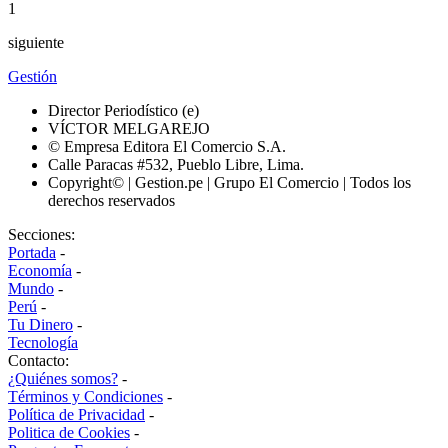
1
siguiente
Gestión
Director Periodístico (e)
VÍCTOR MELGAREJO
© Empresa Editora El Comercio S.A.
Calle Paracas #532, Pueblo Libre, Lima.
Copyright© | Gestion.pe | Grupo El Comercio | Todos los
derechos reservados
Secciones:
Portada
-
Economía
-
Mundo
-
Perú
-
Tu Dinero
-
Tecnología
Contacto:
¿Quiénes somos?
-
Términos y Condiciones
-
Política de Privacidad
-
Politica de Cookies
-