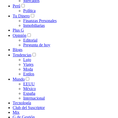
Mercados
Perú
Política
Tu Dinero
Finanzas Personales
Inmobiliarias
Plus G
Opinión
Editorial
Pregunta de hoy
Blogs
Tendencias
Lujo
Viajes
Moda
Estilos
Mundo
EEUU
México
España
Internacional
Tecnología
Club del Suscriptor
Mix
G de Gestión