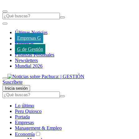
Últimas Noticias
Empresas G
Empresas
G de Gestión
Finanzas Personales
Newsletters
Mundial 2026
Suscríbete
Inicia sesión
Lo último
Peru Quiosco
Portada
Empresas
Management & Empleo
Economía