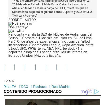
seconds
14 de diciembre por la semifinal de la Copa Intercontinental
of
2024 desde el Estadio 974 de Doha, Qatar. La transmisión
5
oficial en México estará a cargo de FIFA+, mientras que en
minutes,
Sudamérica se podrá seguir mediante DSports y DGO. (VIDEO:
48
Twitter / Pachuca)
seconds
SOBRE EL AUTOR
Noé Yactayo
Periodista y analista SEO del Núcleo de Audiencias del
Grupo El Comercio. Hice mis estudios en ISIL de Lima,
Perú. Once años de experiencia en noticias de fútbol
internacional (Champions League, Copa América, entre
otros), UFC, WWE, tenis, NBA, NFL, béisbol, F1 y
deportes olímpicos. Escribo artículos de interés en
Estados Unidos, México y España.
TAGS
DirecTV
|
DGO
|
Pachuca
|
Real Madrid