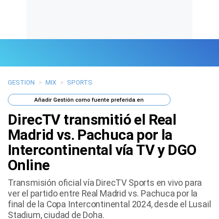
GESTION
>
MIX
>
SPORTS
Últimas Noticias
Añadir
Gestión
como fuente preferida en
Mi Bolsillo
DirecTV transmitió el Real
Respuestas
Madrid vs. Pachuca por la
Intercontinental vía TV y DGO
Gente
Online
Vida Laboral
Transmisión oficial vía DirecTV Sports en vivo para
ver el partido entre Real Madrid vs. Pachuca por la
Tendencias Mix
final de la Copa Intercontinental 2024, desde el Lusail
Stadium, ciudad de Doha.
Sports