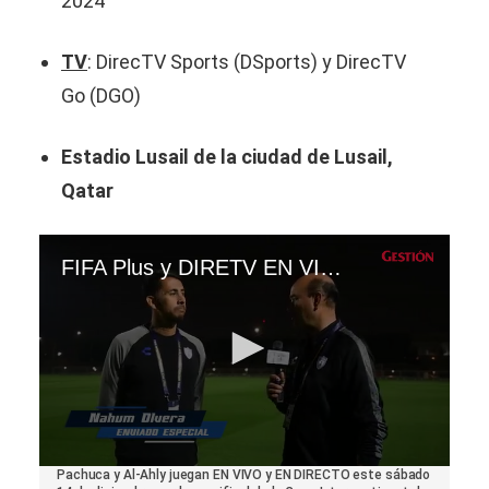
2024
TV
: DirecTV Sports (DSports) y DirecTV
Go (DGO)
Estadio Lusail de la ciudad de Lusail,
Qatar
FIFA Plus y DIRETV EN VIVO - dónde ver partido Pachuca vs. Al-Ahly por la Copa Intercontinental 2024
0
Pachuca y Al-Ahly juegan EN VIVO y EN DIRECTO este sábado