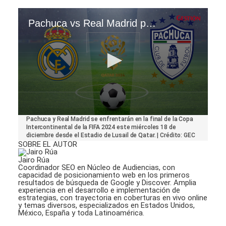
Pachuca vs Real Madrid por la final de la Copa Intercontinental 2024
0
Pachuca y Real Madrid se enfrentarán en la final de la Copa
seconds
Intercontinental de la FIFA 2024 este miércoles 18 de
of
diciembre desde el Estadio de Lusail de Qatar. | Crédito: GEC
19
SOBRE EL AUTOR
seconds
Jairo Rúa
Coordinador SEO en Núcleo de Audiencias, con
capacidad de posicionamiento web en los primeros
resultados de búsqueda de Google y Discover. Amplia
experiencia en el desarrollo e implementación de
estrategias, con trayectoria en coberturas en vivo online
y temas diversos, especializados en Estados Unidos,
México, España y toda Latinoamérica.