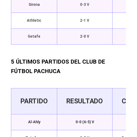
Girona
0-3 V
Athletic
2-1 V
Getafe
2-0 V
5 ÚLTIMOS PARTIDOS DEL CLUB DE
FÚTBOL PACHUCA
PARTIDO
RESULTADO
COM
Al-Ahly
0-0 (6-5) V
Cop