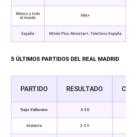
México y todo
FIFA+
el mundo
España
Mitele Plus, Movistar+, TeleCinco España
5 ÚLTIMOS PARTIDOS DEL REAL MADRID
PARTIDO
RESULTADO
COM
Rayo Vallecano
3-3 E
Atalanta
2-3 V
Cham