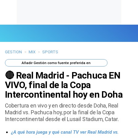
GESTION
>
MIX
>
SPORTS
Últimas Noticias
Añadir
Gestión
como fuente preferida en
Mi Bolsillo
🔴 Real Madrid - Pachuca EN
Respuestas
VIVO, final de la Copa
Intercontinental hoy en Doha
Gente
Cobertura en vivo y en directo desde Doha, Real
Vida Laboral
Madrid vs. Pachuca hoy, por la final de la Copa
Intercontinental desde el Lusail Stadium, Catar.
Tendencias Mix
¿A qué hora juega y qué canal TV ver Real Madrid vs.
Sports