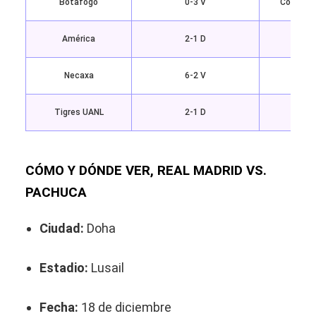
Botafogo
0-3 V
Copa Der
América
2-1 D
Necaxa
6-2 V
Tigres UANL
2-1 D
CÓMO Y DÓNDE VER, REAL MADRID VS.
PACHUCA
Ciudad:
Doha
Estadio:
Lusail
Fecha:
18 de diciembre