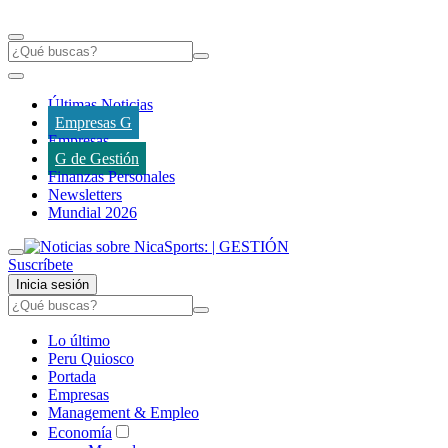
Últimas Noticias
Empresas G
Empresas
G de Gestión
Finanzas Personales
Newsletters
Mundial 2026
Suscríbete
Inicia sesión
Lo último
Peru Quiosco
Portada
Empresas
Management & Empleo
Economía