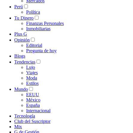
Mercados
Perú
Política
Tu Dinero
Finanzas Personales
Inmobiliarias
Plus G
Opinión
Editorial
Pregunta de hoy
Blogs
Tendencias
Lujo
Viajes
Moda
Estilos
Mundo
EEUU
México
España
Internacional
Tecnología
Club del Suscriptor
Mix
G de Gestión