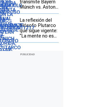
transmite Bayern
Múnich vs. Aston
Villa por amistoso
2026 en México,
La reflexión del
Estados Unidos y
filósofo Plutarco
España?
que sigue vigente:
“La mente no es
un vaso que hay
que llenar, sino un
fuego que hay que
encender”