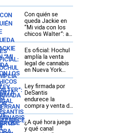
Con quién se
queda Jackie en
“Mi vida con los
chicos Walter”: así
cierran los libros
el triángulo
Es oficial: Hochul
amoroso de la
amplía la venta
historia
legal de cannabis
en Nueva York
con la ley
S.10113/A.11217
Ley firmada por
DeSantis
endurece la
compra y venta de
autos “salvage” en
Florida: lo que
¿A qué hora juega
debes saber sobre
y qué canal
la HB 961