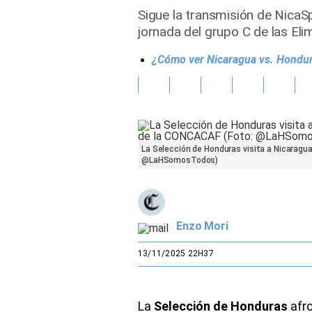
Sigue la transmisión de NicaSp
Gente
jornada del grupo C de las E
¿Cómo ver Nicaragua vs. Hondur
Vida Laboral
Tendencias Mix
Sports
La Selección de Honduras visita a Nicaragua
@LaHSomosTodos)
Enzo Mori
13/11/2025 22H37
La
Selección de Honduras
afro