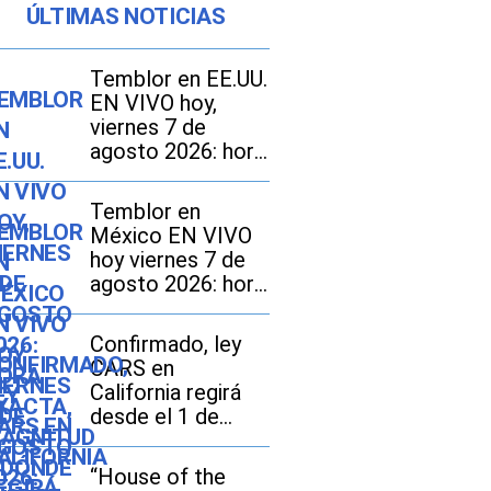
ÚLTIMAS NOTICIAS
Temblor en EE.UU.
EN VIVO hoy,
viernes 7 de
agosto 2026: hora
exacta, magnitud y
dónde fue el
Temblor en
epicentro del
México EN VIVO
último sismo
hoy viernes 7 de
agosto 2026: hora
exacta, magnitud y
dónde fue el
Confirmado, ley
epicentro del
CARS en
último
California regirá
desde el 1 de
octubre: en qué
consiste y qué
“House of the
tarifas pueden