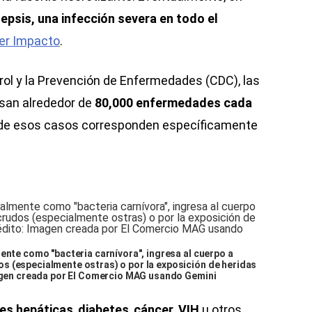
epsis, una infección severa en todo el
er Impacto
.
rol y la Prevención de Enfermedades (CDC), las
san alrededor de
80,000 enfermedades cada
 de esos casos corresponden específicamente
ente como "bacteria carnívora", ingresa al cuerpo a
s (especialmente ostras) o por la exposición de heridas
magen creada por El Comercio MAG usando Gemini
es hepáticas
,
diabetes
,
cáncer
,
VIH
u otros