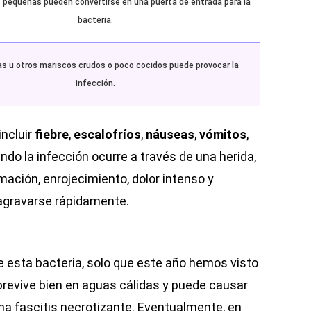
s pequeñas pueden convertirse en una puerta de entrada para la
bacteria.
s u otros mariscos crudos o poco cocidos puede provocar la
infección.
incluir
fiebre
,
escalofríos
,
náuseas
,
vómitos
,
ando la infección ocurre a través de una herida,
ación, enrojecimiento, dolor intenso y
 agravarse rápidamente.
 esta bacteria, solo que este año hemos visto
revive bien en aguas cálidas y puede causar
una fascitis necrotizante. Eventualmente, en