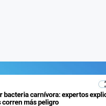
A
e
or bacteria carnívora: expertos expl
 corren más peligro