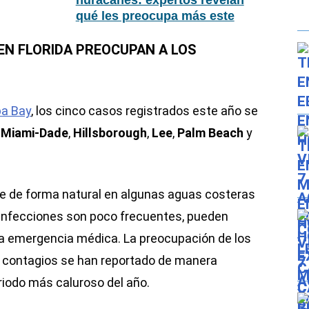
huracanes: expertos revelan
qué les preocupa más este
año
EN FLORIDA PREOCUPAN A LOS
pa Bay
, los cinco casos registrados este año se
e
Miami-Dade
,
Hillsborough
,
Lee
,
Palm Beach
y
e de forma natural en algunas aguas costeras
 infecciones son poco frecuentes, pueden
a emergencia médica. La preocupación de los
s contagios se han reportado de manera
riodo más caluroso del año.