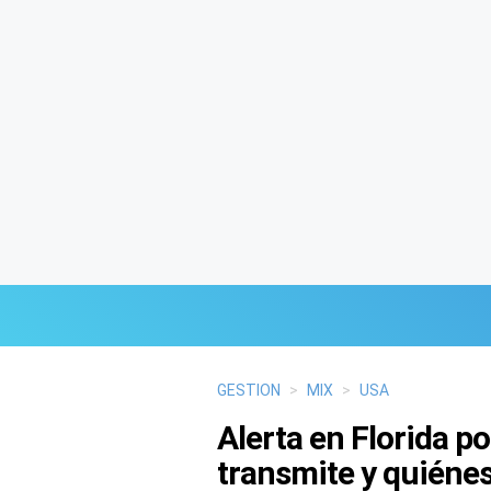
Últimas Noticias
GESTION
>
MIX
>
USA
Alerta en Florida p
Mi Bolsillo
transmite y quiénes
Respuestas