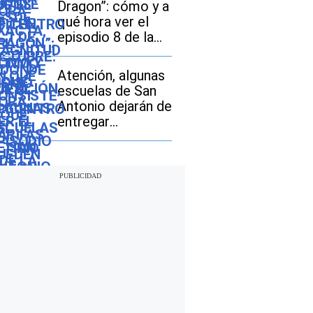
Dragon”: cómo y a
pagar los
qué hora ver el
compradores de
episodio 8 de la
vehículos usados
temporada 3
Atención, algunas
escuelas de San
Antonio dejarán de
entregar
desayunos y
almuerzos gratis:
descubre si tu hijo
seguirá con este
beneficio durante
el ciclo escolar
2026-2027