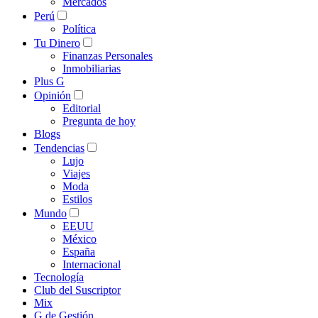
Mercados
Perú
Política
Tu Dinero
Finanzas Personales
Inmobiliarias
Plus G
Opinión
Editorial
Pregunta de hoy
Blogs
Tendencias
Lujo
Viajes
Moda
Estilos
Mundo
EEUU
México
España
Internacional
Tecnología
Club del Suscriptor
Mix
G de Gestión