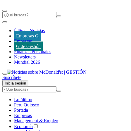
Últimas Noticias
Empresas G
Empresas
G de Gestión
Finanzas Personales
Newsletters
Mundial 2026
Suscríbete
Inicia sesión
Lo último
Peru Quiosco
Portada
Empresas
Management & Empleo
Economía