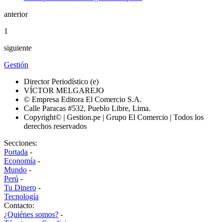
anterior
1
siguiente
Gestión
Director Periodístico (e)
VÍCTOR MELGAREJO
© Empresa Editora El Comercio S.A.
Calle Paracas #532, Pueblo Libre, Lima.
Copyright© | Gestion.pe | Grupo El Comercio | Todos los
derechos reservados
Secciones:
Portada
-
Economía
-
Mundo
-
Perú
-
Tu Dinero
-
Tecnología
Contacto:
¿Quiénes somos?
-