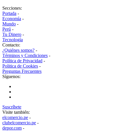
Secciones:
Portada
-
Economía
-
Mundo
-
Perú
-
Tu Dinero
-
Tecnología
Contacto:
¿Quiénes somos?
-
Términos y Condiciones
-
Política de Privacidad
-
Politica de Cookies
-
Preguntas Frecuentes
Síguenos:
Suscríbete
Visite también:
elcomercio.pe
-
clubelcomercio.pe
-
depor.com
-