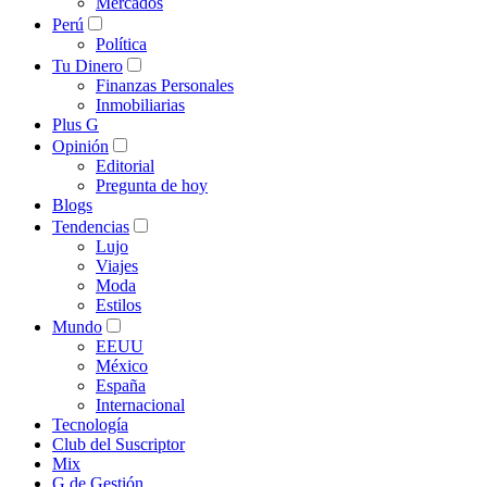
Mercados
Perú
Política
Tu Dinero
Finanzas Personales
Inmobiliarias
Plus G
Opinión
Editorial
Pregunta de hoy
Blogs
Tendencias
Lujo
Viajes
Moda
Estilos
Mundo
EEUU
México
España
Internacional
Tecnología
Club del Suscriptor
Mix
G de Gestión