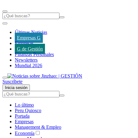
Últimas Noticias
Empresas G
Empresas
G de Gestión
Finanzas Personales
Newsletters
Mundial 2026
Suscríbete
Inicia sesión
Lo último
Peru Quiosco
Portada
Empresas
Management & Empleo
Economía