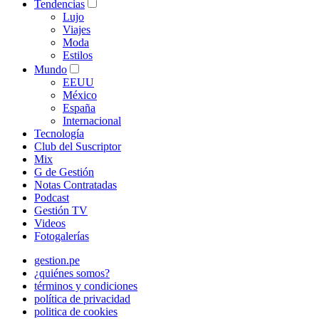
Tendencias
Lujo
Viajes
Moda
Estilos
Mundo
EEUU
México
España
Internacional
Tecnología
Club del Suscriptor
Mix
G de Gestión
Notas Contratadas
Podcast
Gestión TV
Videos
Fotogalerías
gestion.pe
¿quiénes somos?
términos y condiciones
política de privacidad
politica de cookies