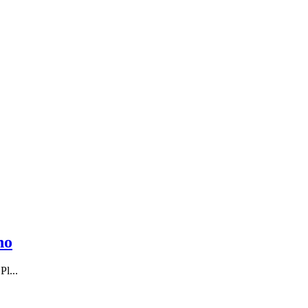
no
Pl...