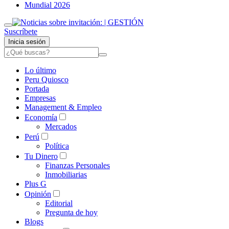
Mundial 2026
Suscríbete
Inicia sesión
Lo último
Peru Quiosco
Portada
Empresas
Management & Empleo
Economía
Mercados
Perú
Política
Tu Dinero
Finanzas Personales
Inmobiliarias
Plus G
Opinión
Editorial
Pregunta de hoy
Blogs