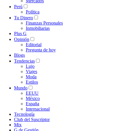
Mercados
Perú
Política
Tu Dinero
Finanzas Personales
Inmobiliarias
Plus G
Opinión
Editorial
Pregunta de hoy
Blogs
Tendencias
Lujo
Viajes
Moda
Estilos
Mundo
EEUU
México
España
Internacional
Tecnología
Club del Suscriptor
Mix
G de Gestión