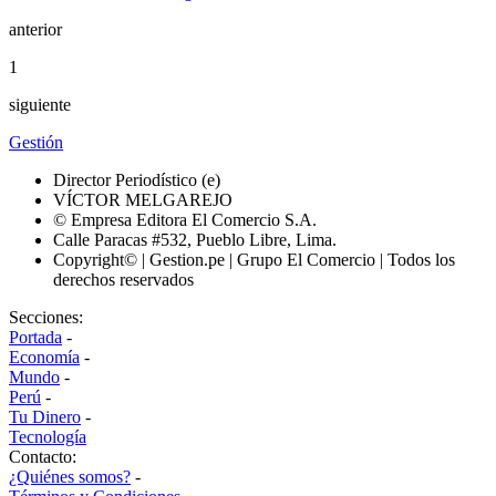
anterior
1
siguiente
Gestión
Director Periodístico (e)
VÍCTOR MELGAREJO
© Empresa Editora El Comercio S.A.
Calle Paracas #532, Pueblo Libre, Lima.
Copyright© | Gestion.pe | Grupo El Comercio | Todos los
derechos reservados
Secciones:
Portada
-
Economía
-
Mundo
-
Perú
-
Tu Dinero
-
Tecnología
Contacto:
¿Quiénes somos?
-