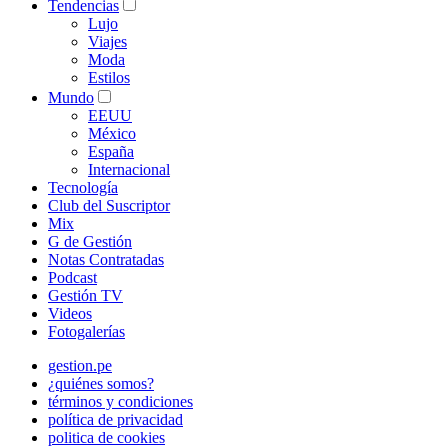
Tendencias
Lujo
Viajes
Moda
Estilos
Mundo
EEUU
México
España
Internacional
Tecnología
Club del Suscriptor
Mix
G de Gestión
Notas Contratadas
Podcast
Gestión TV
Videos
Fotogalerías
gestion.pe
¿quiénes somos?
términos y condiciones
política de privacidad
politica de cookies