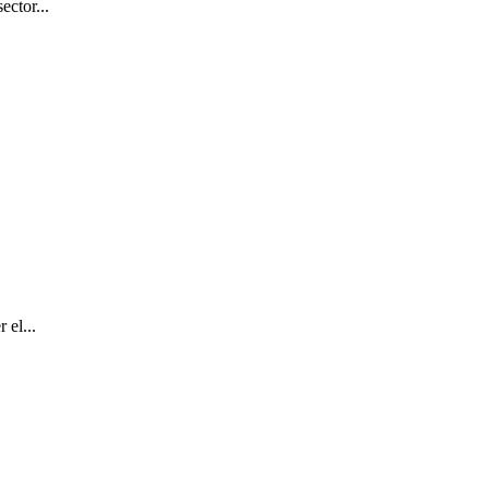
ector...
 el...