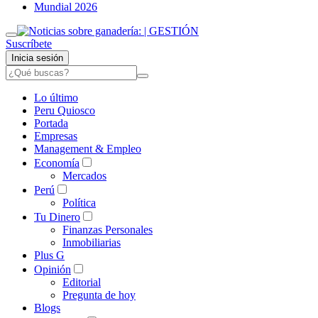
Mundial 2026
Suscríbete
Inicia sesión
Lo último
Peru Quiosco
Portada
Empresas
Management & Empleo
Economía
Mercados
Perú
Política
Tu Dinero
Finanzas Personales
Inmobiliarias
Plus G
Opinión
Editorial
Pregunta de hoy
Blogs