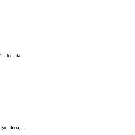
s afectada...
anadería, ...