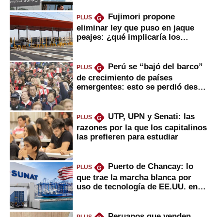
Fujimori propone
PLUS
G
eliminar ley que puso en jaque
peajes: ¿qué implicaría los
usuarios?
Perú se “bajó del barco”
PLUS
G
de crecimiento de países
emergentes: esto se perdió desde
2022
UTP, UPN y Senati: las
PLUS
G
razones por la que los capitalinos
las prefieren para estudiar
Puerto de Chancay: lo
PLUS
G
que trae la marcha blanca por
uso de tecnología de EE.UU. en
mercancías
Peruanos que venden