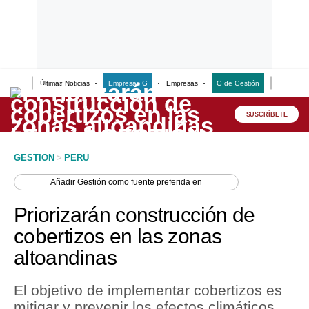
Últimas Noticias
Empresas G
Empresas
G de Gestión
Finanzas
Lo último
Peru Quiosco
SUSCRÍBETE
Portada
GESTION
>
PERU
Empresas
Añadir
Gestión
como fuente preferida en
Management & Empleo
Priorizarán construcción de
Economía
cobertizos en las zonas
altoandinas
Mercados
Perú
El objetivo de implementar cobertizos es
mitigar y prevenir los efectos climáticos
Política