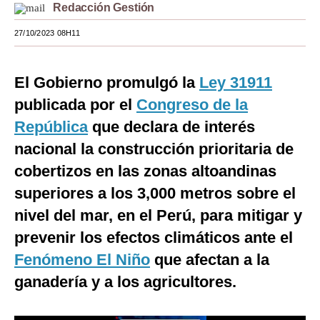
Redacción Gestión
Moda
27/10/2023 08H11
Estilos
Mundo
El Gobierno promulgó la
Ley 31911
publicada por el
Congreso de la
EEUU
República
que declara de interés
México
nacional la construcción prioritaria de
España
cobertizos en las zonas altoandinas
superiores a los 3,000 metros sobre el
Internacional
nivel del mar, en el Perú, para mitigar y
Tecnología
prevenir los efectos climáticos ante el
Club del Suscriptor
Fenómeno El Niño
que afectan a la
Mix
ganadería y a los agricultores.
G de Gestión