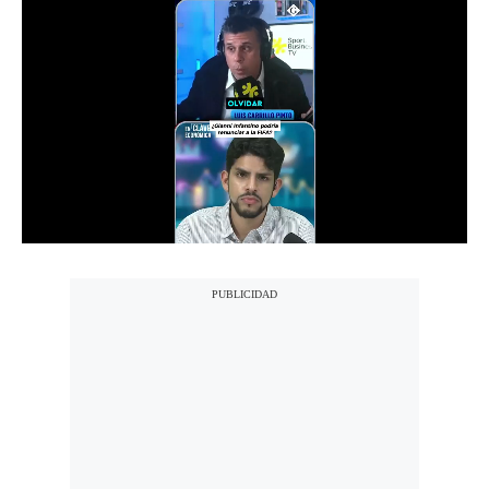
Notas Contratadas
Podcast
Gestión TV
Videos
Fotogalerías
gestion.pe
¿quiénes
Somos?
Términos
Y
Condiciones
Política
De
Privacidad