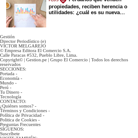
PLUS
G
propiedades, reciben herencia o
utilidades: ¿cuál es su nueva
inversión clave?
Gestión
Director Periodístico (e)
VÍCTOR MELGAREJO
© Empresa Editora El Comercio S.A.
Calle Paracas #532, Pueblo Libre, Lima.
Copyright© | Gestion.pe | Grupo El Comercio | Todos los derechos
reservados
SECCIONES:
Portada
-
Economía
-
Mundo
-
Perú
-
Tu Dinero
-
Tecnología
CONTACTO:
¿Quiénes somos?
-
Términos y Condiciones
-
Política de Privacidad
-
Politica de Cookies
-
Preguntas Frecuentes
SÍGUENOS:
Suscríbete