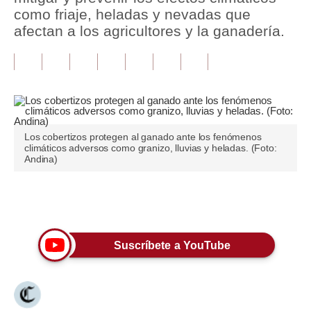
como friaje, heladas y nevadas que
Tu Dinero
afectan a los agricultores y la ganadería.
Finanzas Personales
Inmobiliarias
Plus G
Opinión
Los cobertizos protegen al ganado ante los fenómenos
climáticos adversos como granizo, lluvias y heladas. (Foto:
Andina)
Editorial
Pregunta de hoy
Únete a nuestro canal
Blogs
Suscríbete a YouTube
Tendencias
Lujo
Viajes