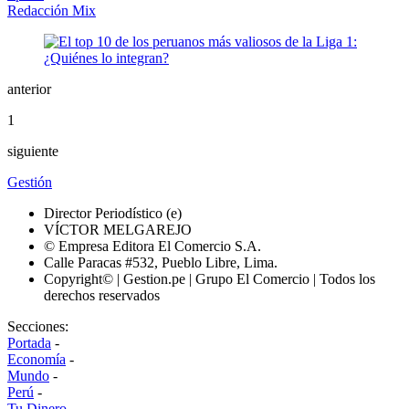
Redacción Mix
anterior
1
siguiente
Gestión
Director Periodístico (e)
VÍCTOR MELGAREJO
© Empresa Editora El Comercio S.A.
Calle Paracas #532, Pueblo Libre, Lima.
Copyright© | Gestion.pe | Grupo El Comercio | Todos los
derechos reservados
Secciones:
Portada
-
Economía
-
Mundo
-
Perú
-
Tu Dinero
-