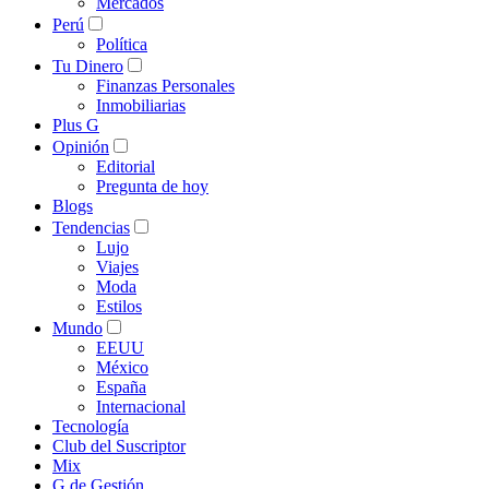
Mercados
Perú
Política
Tu Dinero
Finanzas Personales
Inmobiliarias
Plus G
Opinión
Editorial
Pregunta de hoy
Blogs
Tendencias
Lujo
Viajes
Moda
Estilos
Mundo
EEUU
México
España
Internacional
Tecnología
Club del Suscriptor
Mix
G de Gestión