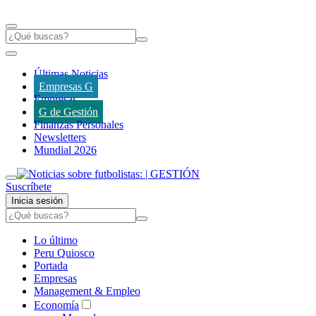
Últimas Noticias
Empresas G
Empresas
G de Gestión
Finanzas Personales
Newsletters
Mundial 2026
Suscríbete
Inicia sesión
Lo último
Peru Quiosco
Portada
Empresas
Management & Empleo
Economía