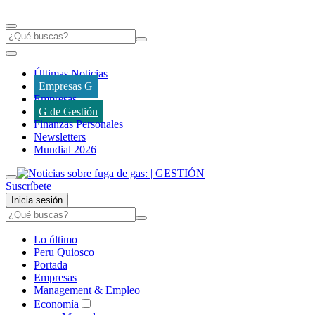
Últimas Noticias
Empresas G
Empresas
G de Gestión
Finanzas Personales
Newsletters
Mundial 2026
Suscríbete
Inicia sesión
Lo último
Peru Quiosco
Portada
Empresas
Management & Empleo
Economía