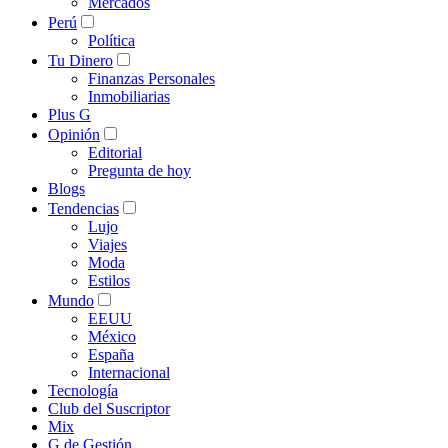
Mercados
Perú
Política
Tu Dinero
Finanzas Personales
Inmobiliarias
Plus G
Opinión
Editorial
Pregunta de hoy
Blogs
Tendencias
Lujo
Viajes
Moda
Estilos
Mundo
EEUU
México
España
Internacional
Tecnología
Club del Suscriptor
Mix
G de Gestión