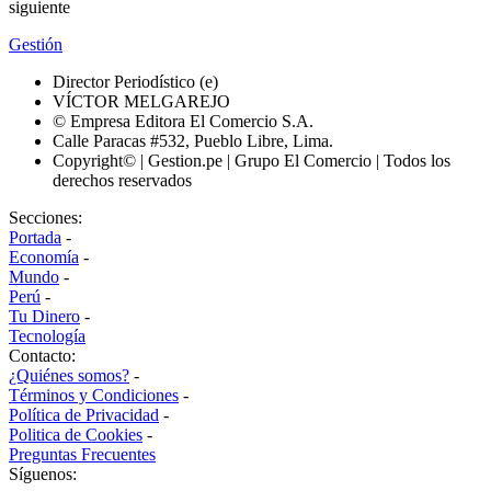
siguiente
Gestión
Director Periodístico (e)
VÍCTOR MELGAREJO
© Empresa Editora El Comercio S.A.
Calle Paracas #532, Pueblo Libre, Lima.
Copyright© | Gestion.pe | Grupo El Comercio | Todos los
derechos reservados
Secciones:
Portada
-
Economía
-
Mundo
-
Perú
-
Tu Dinero
-
Tecnología
Contacto:
¿Quiénes somos?
-
Términos y Condiciones
-
Política de Privacidad
-
Politica de Cookies
-
Preguntas Frecuentes
Síguenos: