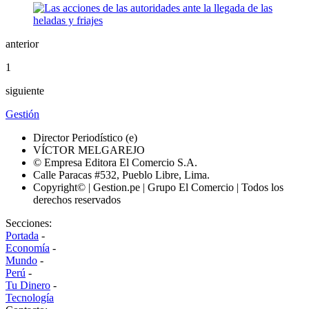
anterior
1
siguiente
Gestión
Director Periodístico (e)
VÍCTOR MELGAREJO
© Empresa Editora El Comercio S.A.
Calle Paracas #532, Pueblo Libre, Lima.
Copyright© | Gestion.pe | Grupo El Comercio | Todos los
derechos reservados
Secciones:
Portada
-
Economía
-
Mundo
-
Perú
-
Tu Dinero
-
Tecnología