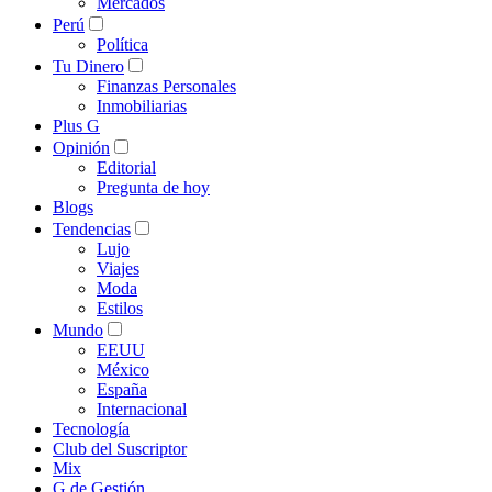
Mercados
Perú
Política
Tu Dinero
Finanzas Personales
Inmobiliarias
Plus G
Opinión
Editorial
Pregunta de hoy
Blogs
Tendencias
Lujo
Viajes
Moda
Estilos
Mundo
EEUU
México
España
Internacional
Tecnología
Club del Suscriptor
Mix
G de Gestión