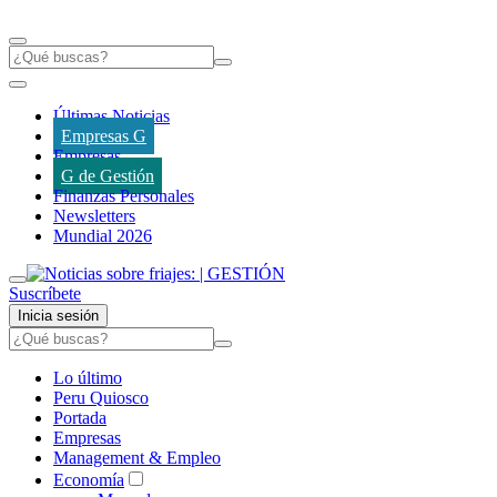
Últimas Noticias
Empresas G
Empresas
G de Gestión
Finanzas Personales
Newsletters
Mundial 2026
Suscríbete
Inicia sesión
Lo último
Peru Quiosco
Portada
Empresas
Management & Empleo
Economía