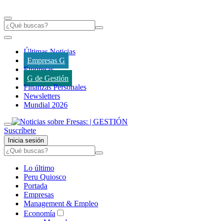
Últimas Noticias
Empresas G
Empresas
G de Gestión
Finanzas Personales
Newsletters
Mundial 2026
Suscríbete
Inicia sesión
Lo último
Peru Quiosco
Portada
Empresas
Management & Empleo
Economía