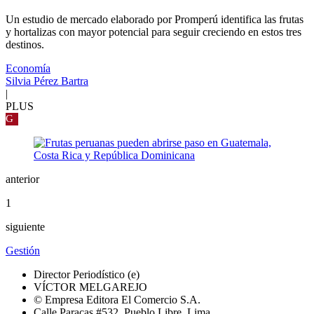
Un estudio de mercado elaborado por Promperú identifica las frutas
y hortalizas con mayor potencial para seguir creciendo en estos tres
destinos.
Economía
Silvia Pérez Bartra
|
PLUS
G
anterior
1
siguiente
Gestión
Director Periodístico (e)
VÍCTOR MELGAREJO
© Empresa Editora El Comercio S.A.
Calle Paracas #532, Pueblo Libre, Lima.