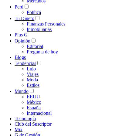
Mercados
Perú
Política
Tu Dinero
Finanzas Personales
Inmobiliarias
Plus G
Opinión
Editorial
Pregunta de hoy
Blogs
Tendencias
Lujo
Viajes
Moda
Estilos
Mundo
EEUU
México
España
Internacional
Tecnología
Club del Suscriptor
Mix
G de Gestión