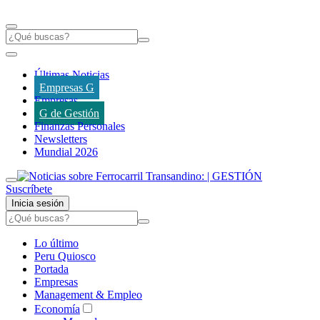
Últimas Noticias
Empresas G
Empresas
G de Gestión
Finanzas Personales
Newsletters
Mundial 2026
Suscríbete
Inicia sesión
Lo último
Peru Quiosco
Portada
Empresas
Management & Empleo
Economía