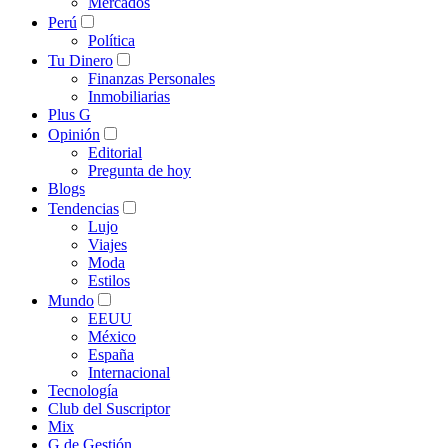
Mercados
Perú
Política
Tu Dinero
Finanzas Personales
Inmobiliarias
Plus G
Opinión
Editorial
Pregunta de hoy
Blogs
Tendencias
Lujo
Viajes
Moda
Estilos
Mundo
EEUU
México
España
Internacional
Tecnología
Club del Suscriptor
Mix
G de Gestión