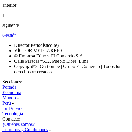
anterior
1
siguiente
Gestión
Director Periodístico (e)
VÍCTOR MELGAREJO
© Empresa Editora El Comercio S.A.
Calle Paracas #532, Pueblo Libre, Lima.
Copyright© | Gestion.pe | Grupo El Comercio | Todos los
derechos reservados
Secciones:
Portada
-
Economía
-
Mundo
-
Perú
-
Tu Dinero
-
Tecnología
Contacto:
¿Quiénes somos?
-
Términos y Condiciones
-