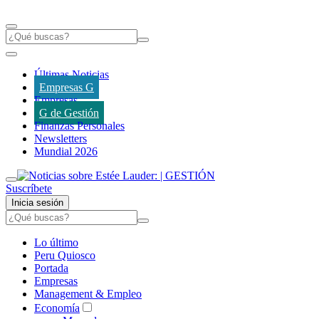
Últimas Noticias
Empresas G
Empresas
G de Gestión
Finanzas Personales
Newsletters
Mundial 2026
Suscríbete
Inicia sesión
Lo último
Peru Quiosco
Portada
Empresas
Management & Empleo
Economía