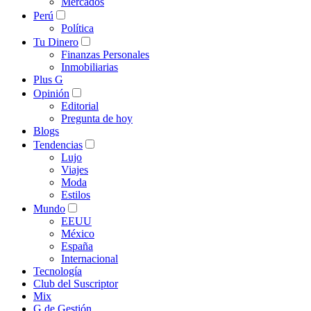
Mercados
Perú
Política
Tu Dinero
Finanzas Personales
Inmobiliarias
Plus G
Opinión
Editorial
Pregunta de hoy
Blogs
Tendencias
Lujo
Viajes
Moda
Estilos
Mundo
EEUU
México
España
Internacional
Tecnología
Club del Suscriptor
Mix
G de Gestión