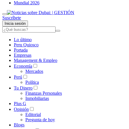
Mundial 2026
Suscríbete
Inicia sesión
Lo último
Peru Quiosco
Portada
Empresas
Management & Empleo
Economía
Mercados
Perú
Política
Tu Dinero
Finanzas Personales
Inmobiliarias
Plus G
Opinión
Editorial
Pregunta de hoy
Blogs