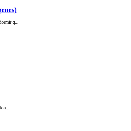
genes)
ormir q...
ion...