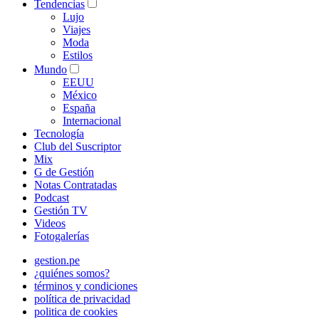
Tendencias
Lujo
Viajes
Moda
Estilos
Mundo
EEUU
México
España
Internacional
Tecnología
Club del Suscriptor
Mix
G de Gestión
Notas Contratadas
Podcast
Gestión TV
Videos
Fotogalerías
gestion.pe
¿quiénes somos?
términos y condiciones
política de privacidad
politica de cookies